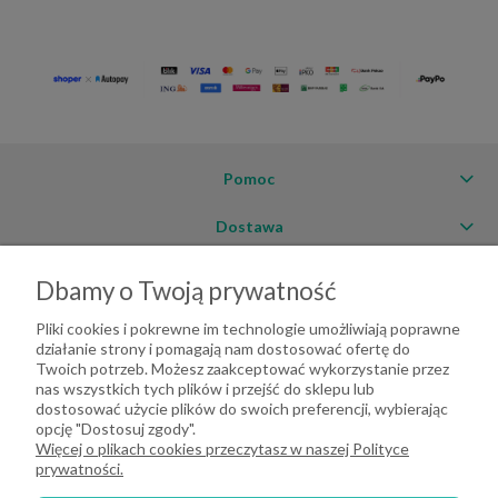
Pomoc
Dostawa
Moje konto
Dbamy o Twoją prywatność
O firmie
Pliki cookies i pokrewne im technologie umożliwiają poprawne
działanie strony i pomagają nam dostosować ofertę do
Twoich potrzeb. Możesz zaakceptować wykorzystanie przez
nas wszystkich tych plików i przejść do sklepu lub
dostosować użycie plików do swoich preferencji, wybierając
opcję "Dostosuj zgody".
Więcej o plikach cookies przeczytasz w naszej Polityce
prywatności.