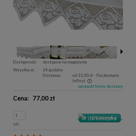
Dostępność:
dostępne na magazynie
Wysyłka w:
24 godziny
Dostawa:
od 15,00 zł
- Paczkomaty
InPost
sprawdź formy dostawy
Cena nie zawiera ewentualnych kosztów płatności
Cena:
77,00 zł
szt.