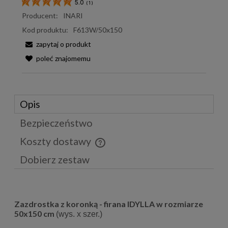
5.0
(
1
)
Producent:
INARI
Kod produktu:
F613W/50x150
zapytaj o produkt
poleć znajomemu
Opis
Bezpieczeństwo
Koszty dostawy
Cena nie zawiera ewentualnych kosztów płatności
Dobierz zestaw
Zazdrostka z koronką - firana IDYLLA w rozmiarze
50x150 cm
(wys. x szer.)