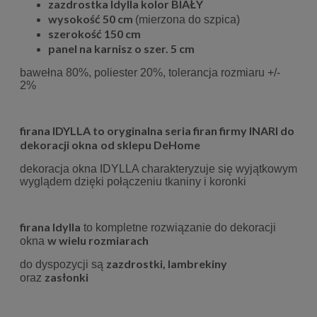
zazdrostka Idylla kolor BIAŁY
wysokość 50 cm
(mierzona do szpica)
szerokość 150 cm
panel na karnisz o szer. 5 cm
bawełna 80%, poliester 20%,
tolerancja rozmiaru +/-
2%
firana IDYLLA to oryginalna seria firan firmy INARI do
dekoracji okna
od sklepu DeHome
dekoracja okna IDYLLA charakteryzuje się wyjątkowym
wyglądem dzięki połączeniu tkaniny i koronki
firana Idylla
to kompletne rozwiązanie do dekoracji
w wielu rozmiarach
okna
zazdrostki, lambrekiny
do dyspozycji są
zasłonki
oraz