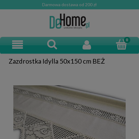
Darmowa dostawa od 200 zł
Zazdrostka Idylla 50x150 cm BEŻ