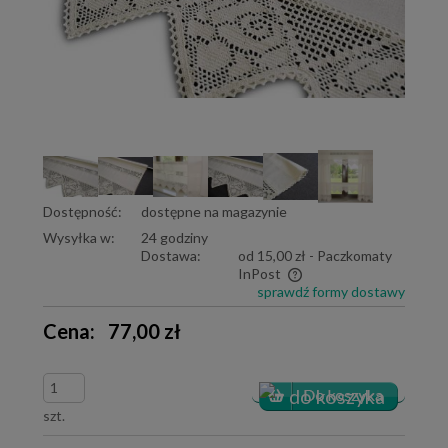
Dostępność:
dostępne na magazynie
Wysyłka w:
24 godziny
Dostawa:
od 15,00 zł
- Paczkomaty
InPost
sprawdź formy dostawy
Cena nie zawiera ewentualnych kosztów płatności
Cena:
77,00 zł
szt.