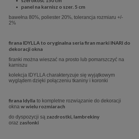
szerokość 150 cm
panel na karnisz o szer. 5 cm
bawełna 80%, poliester 20%,
tolerancja rozmiaru +/-
2%
firana IDYLLA to oryginalna seria firan marki INARI do
dekoracji okna
firanki można wieszać na prosto lub pomarszczyć na
karniszu
kolekcja IDYLLA charakteryzuje się wyjątkowym
wyglądem dzięki połączeniu tkaniny i koronki
firana Idylla
to kompletne rozwiązanie do dekoracji
w wielu rozmiarach
okna
zazdrostki, lambrekiny
do dyspozycji są
zasłonki
oraz