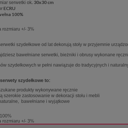
. 30x30 cm
miar serwetki ok
ECRU
or
wełna 100%
a rozmiaru +/- 3%
 serwetki szydełkowe od lat dekorują stoły w przyjemnie urząd
jdziesz bawełniane serwetki, bieżniki i obrusy wykonane ręczn
sów szydełkowych w pełni nawiązuje do tradycyjnych i naturaln
 serwety szydełkowe to:
zukane produkty wykonywane ręcznie
ą szerokie zastosowanie w dekoracji stołu i mebli
naturalne, bawełniane i wyjątkowe
koracyjny Flora 130x180
Obrus 110x160 cm srebrny lur
szary z pasem liści
Gloria
 100%
166,50 zł
66,75 zł
a rozmiaru +/- 3%
185,00 zł
89,00 zł