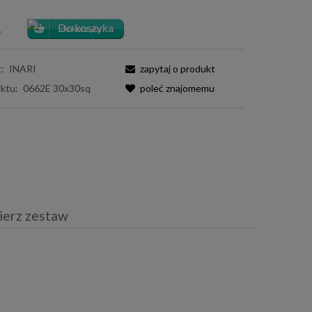
.
:
INARI
zapytaj o produkt
ktu:
0662E 30x30sq
poleć znajomemu
ierz zestaw
iera ewentualnych kosztów