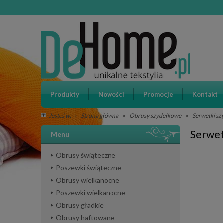
Produkty
Nowości
Promocje
Kontakt
»
Strona główna
»
Obrusy szydełkowe
»
Serwetki s
Jesteś w:
Serwet
Menu
Obrusy świąteczne
Poszewki świąteczne
Obrusy wielkanocne
Poszewki wielkanocne
Obrusy gładkie
Obrusy haftowane