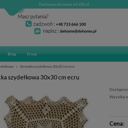
Darmowa dostawa od 200 zł
Blog
O nas
zydełkowe
»
Serwetka szydełkowa 30x30 cm ecru
ka szydełkowa 30x30 cm ecru
Dostępnoś
Wysyłka w
Cena ni
Cena:
płatnośc