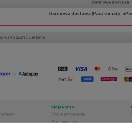
regularna:
Cena regularna:
Darmowa dostawa
169,00 zł
89,00 zł
ższa cena:
Najniższa cena:
Darmowa dostawa (Paczkomaty InPost)
do koszyka
do koszyka
go warto zaufać DeHome
Moje konto
 dostawy
Twoje zamówienia
Przechowalnia
Ustawienia konta