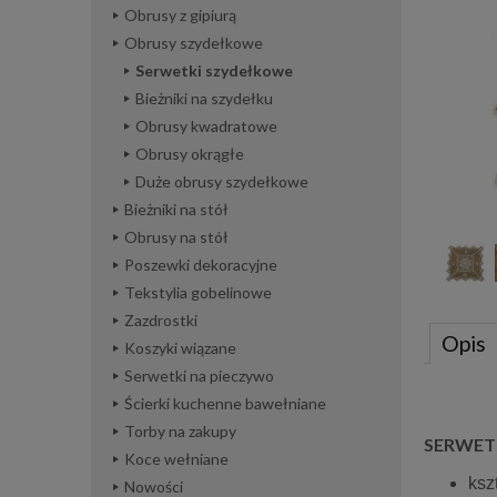
Obrusy z gipiurą
Obrusy szydełkowe
Serwetki szydełkowe
Bieżniki na szydełku
Obrusy kwadratowe
Obrusy okrągłe
Duże obrusy szydełkowe
Bieżniki na stół
Obrusy na stół
Poszewki dekoracyjne
Tekstylia gobelinowe
Zazdrostki
Opis
Koszyki wiązane
Serwetki na pieczywo
Ścierki kuchenne bawełniane
Torby na zakupy
SERWETK
Koce wełniane
ksz
Nowości