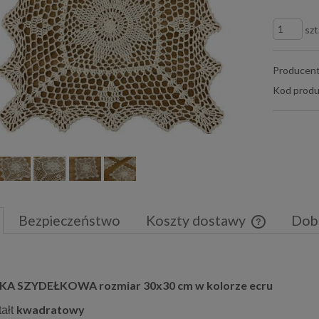
szt
Producent
Kod produ
Bezpieczeństwo
Koszty dostawy
Dob
Cena nie zaw
płatności
A SZYDEŁKOWA rozmiar 30x30 cm w kolorze ecru
kwadratowy
tałt