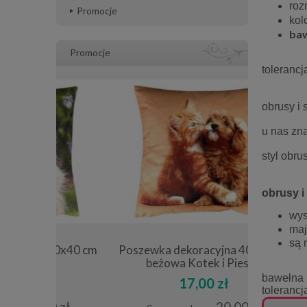
roz
Promocje
kol
ba
Promocje
tolerancj
obrusy i
u nas zna
styl obru
obrusy i
wys
maj
są 
40x40 cm
Poszewka dekoracyjna 40x40 cm
Obrus de
beżowa Kotek i Piesek
cm 
bawełna
17,00 zł
tolerancj
0 zł
20,00 zł