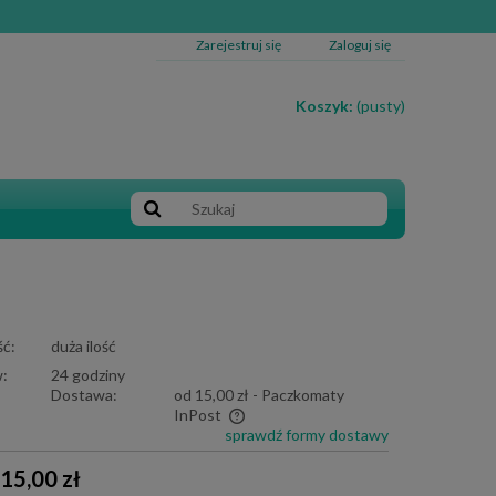
Zarejestruj się
Zaloguj się
Koszyk:
(pusty)
ć:
duża ilość
:
24 godziny
Dostawa:
od 15,00 zł
- Paczkomaty
InPost
sprawdź formy dostawy
e zawiera ewentualnych kosztów
15,00 zł
i