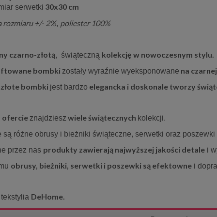
30x30 cm
miar serwetki
a rozmiaru +/- 2%
poliester 100%
,
y czarno-złotą
kolekcję w nowoczesnym stylu.
, świąteczną
haftowane bombki
na czarnej
zostały wyraźnie wyeksponowane
 złote bombki
elegancka i doskonale tworzy świąt
jest bardzo
ofercie
wiele
świątecznych
j
znajdziesz
kolekcji.
są różne obrusy i bieżniki świąteczne, serwetki oraz poszewki
produkty zawierają najwyższej jakości detale
e przez nas
i w
obrusy, bieżniki, serwetki i poszewki są efektowne
emu
i dopr
DeHome.
tekstylia