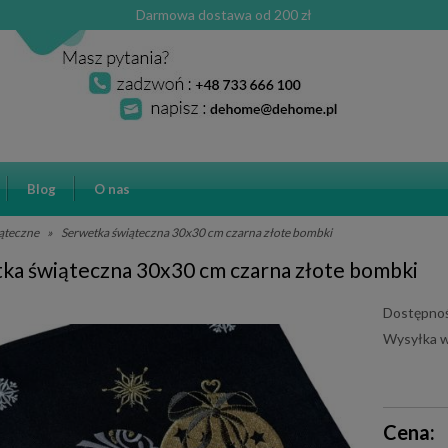
Darmowa dostawa od 200 zł
Blog
O nas
iąteczne
»
Serwetka świąteczna 30x30 cm czarna złote bombki
ka świąteczna 30x30 cm czarna złote bombki
Dostępnoś
Wysyłka w
Cena ni
Cena:
płatnośc