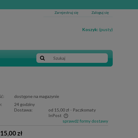
Zarejestruj się
Zaloguj się
Koszyk:
(pusty)
ć:
dostępne na magazynie
:
24 godziny
Dostawa:
od 15,00 zł
- Paczkomaty
InPost
sprawdź formy dostawy
e zawiera ewentualnych kosztów
15,00 zł
i