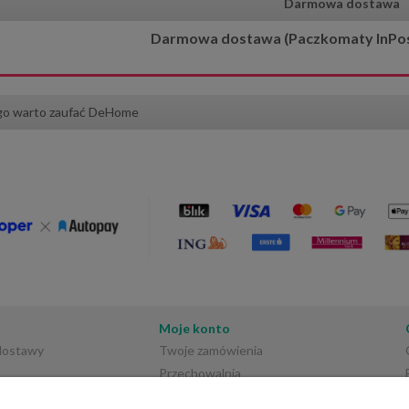
Darmowa dostawa
Darmowa dostawa (Paczkomaty InPost)
 dekoracyjna 40x40 cm
Obrus 140x220 cm ecru lurex Glo
owa Kotek i Piesek
go warto zaufać DeHome
17,00 zł
111,75 zł
20,00 zł
149,00 zł
 regularna:
Cena regularna:
20,00 zł
149,00 zł
iższa cena:
Najniższa cena:
do koszyka
do koszyka
Moje konto
 dostawy
Twoje zamówienia
Przechowalnia
Ustawienia konta