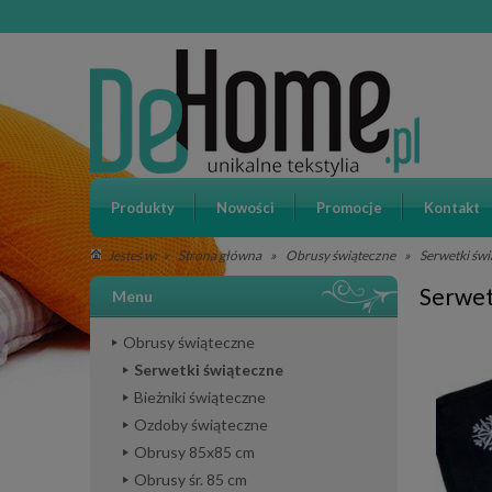
Produkty
Nowości
Promocje
Kontakt
»
Strona główna
»
Obrusy świąteczne
»
Serwetki św
Jesteś w:
Serwet
Menu
Obrusy świąteczne
Serwetki świąteczne
Bieżniki świąteczne
Ozdoby świąteczne
Obrusy 85x85 cm
Obrusy śr. 85 cm