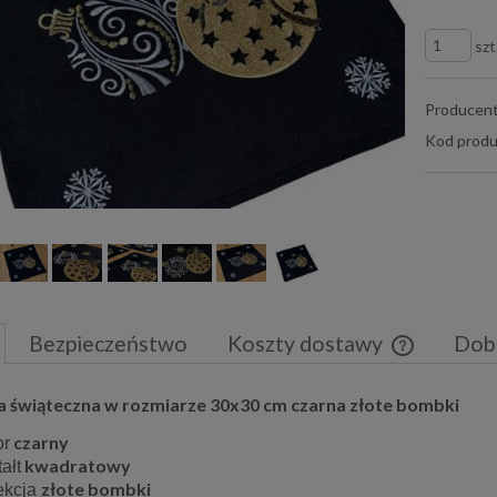
szt
Producent
Kod produ
Bezpieczeństwo
Koszty dostawy
Dob
Cena nie zaw
 świąteczna w rozmiarze 30x30 cm czarna złote bombki
płatności
czarny
or
kwadratowy
ałt
złote bombki
ekcja