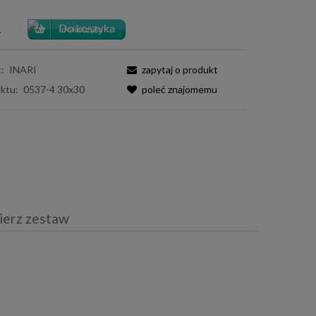
.
:
INARI
zapytaj o produkt
ktu:
0537-4 30x30
poleć znajomemu
ierz zestaw
iera ewentualnych kosztów