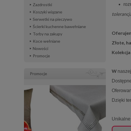
roz
Zazdrostki
Koszyki wiązane
tolerancj
Serwetki na pieczywo
Ścierki kuchenne bawełniane
Oferujem
Torby na zakupy
Koce wełniane
Złote, 
Nowości
Kolekcja
Promocje
W
nasze
Promocje
Dostępne 
Oferowan
Dzięki t
Unikalne 