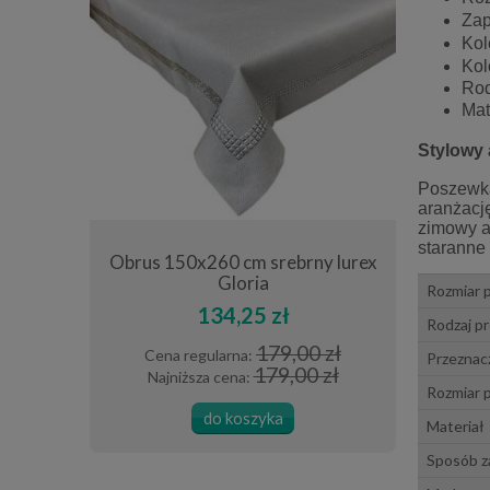
Zap
Kol
Kol
Rod
Mat
Stylowy 
Poszewka
aranżacj
zimowy ak
staranne 
ana szara
Obrus 150x260 cm srebrny lurex
Bieżnik de
Gloria
beżowy
Rozmiar 
134,25 zł
Rodzaj p
0 zł
179,00 zł
Cena regularna:
Cena
Przeznac
 zł
179,00 zł
Najniższa cena:
Najn
Rozmiar 
do koszyka
Materiał
Sposób z