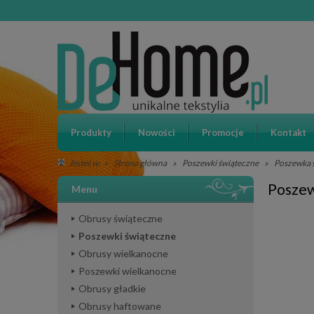
Produkty
Nowości
Promocje
Kontakt
»
Strona główna
»
Poszewki świąteczne
»
Poszewka ś
Jesteś w:
Poszew
Menu
Obrusy świąteczne
Poszewki świąteczne
Obrusy wielkanocne
Poszewki wielkanocne
Obrusy gładkie
Obrusy haftowane