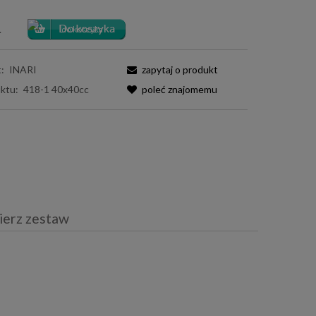
.
:
INARI
zapytaj o produkt
ktu:
418-1 40x40cc
poleć znajomemu
ierz zestaw
iera ewentualnych kosztów