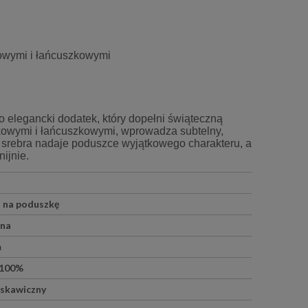
kowymi i łańcuszkowymi
to elegancki dodatek, który dopełni świąteczną
kowymi i łańcuszkowymi, wprowadza subtelny,
 i srebra nadaje poduszce wyjątkowego charakteru, a
ijnie.
urex
Poszewka dekoracyjna 40x40 cm
Bieżnik dekoracyj
Kot
beżowy z p
17,00 zł
84,6
 na poduszkę
20,00 zł
Cena regularna:
Cena regular
jna
20,00 zł
Najniższa cena:
Najniższa ce
m
do koszyka
do ko
 100%
yskawiczny