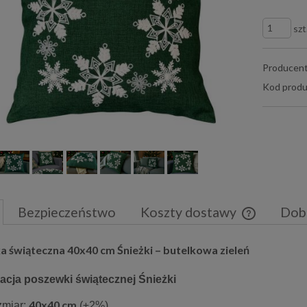
szt
Producent
Kod produ
Bezpieczeństwo
Koszty dostawy
Dob
Cena nie zaw
 świąteczna 40x40 cm Śnieżki – butelkowa zieleń
płatności
acja poszewki świątecznej Śnieżki
40x40 cm
miar:
(±2%)