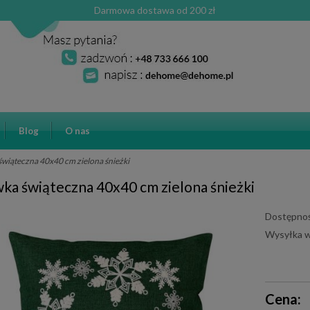
Darmowa dostawa od 200 zł
Blog
O nas
wiąteczna 40x40 cm zielona śnieżki
ka świąteczna 40x40 cm zielona śnieżki
Dostępnoś
Wysyłka w
Cena ni
Cena:
płatnośc