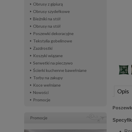
Obrusy z gipiurą
Obrusy szydełkowe
Bieżniki na stół
Obrusy na stół
Poszewki dekoracyjne
Tekstylia gobelinowe
Zazdrostki
Koszyki wiązane
Serwetki na pieczywo
Ścierki kuchenne bawełniane
Torby na zakupy
Koce wełniane
Opis
Nowości
Promocje
Poszewka
Promocje
Specyfik
Roz