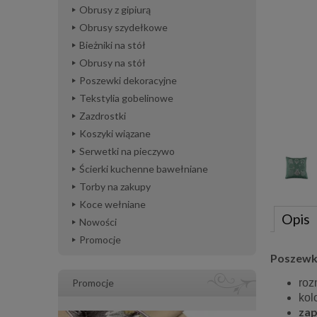
Obrusy z gipiurą
Obrusy szydełkowe
Bieżniki na stół
Obrusy na stół
Poszewki dekoracyjne
Tekstylia gobelinowe
Zazdrostki
Koszyki wiązane
Serwetki na pieczywo
Ścierki kuchenne bawełniane
Torby na zakupy
Koce wełniane
Opis
Nowości
Promocje
Poszewka
roz
Promocje
kol
zap