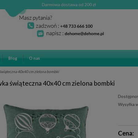
Darmowa dostawa od 200 zł
Blog
O nas
świąteczna 40x40 cm zielona bombki
ka świąteczna 40x40 cm zielona bombki
Dostępnoś
Wysyłka w
Cena ni
Cena:
płatnośc