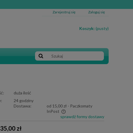
Zarejestruj się
Zaloguj się
Koszyk:
(pusty)
ć:
duża ilość
:
24 godziny
Dostawa:
od 15,00 zł
- Paczkomaty
InPost
sprawdź formy dostawy
e zawiera ewentualnych kosztów
35,00 zł
i