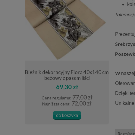
kol
tolerancj
Prezent
Srebrzy
Poszewk
40x40 cm
Bieżnik dekoracyjny Flora 40x140 cm
Poszewka
W
nasze
beżowy z pasem liści
Oferowan
69,30 zł
Dzięki t
0 zł
77,00 zł
Cena regularna:
Cena
 zł
72,00 zł
Unikalne 
Najniższa cena:
Najn
do koszyka
Rozmiar 