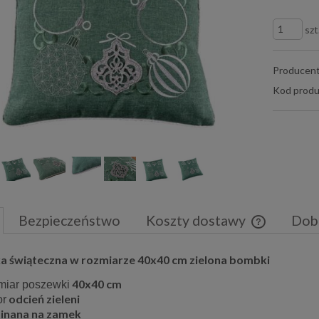
szt
Producent
Kod produ
Bezpieczeństwo
Koszty dostawy
Dob
Cena nie zaw
 świąteczna w rozmiarze 40x40 cm zielona bombki
płatności
40x40 cm
miar poszewki
odcień zieleni
or
inana na zamek