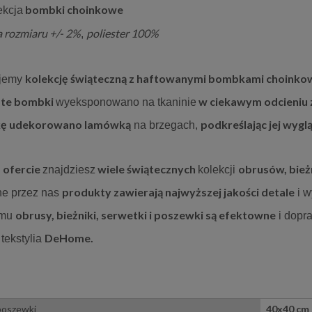
bombki choinkowe
ekcja
a rozmiaru +/- 2%
poliester 100%
,
kolekcję świąteczną z haftowanymi bombkami choinko
ujemy
ste bombki
w ciekawym odcieniu z
wyeksponowano na tkaninie
ę udekorowano lamówką
podkreślając jej wygl
na brzegach,
 dekoracyjna 40x40 cm
Obrus 85x85 cm słoneczniki be
ofercie
wiele
świątecznych
obrusów, bież
j
znajdziesz
kolekcji
Pies
produkty zawierają najwyższej jakości detale
e przez nas
i w
17,00 zł
62,10 zł
obrusy, bieżniki, serwetki i poszewki są efektowne
emu
i dopr
20,00 zł
69,00 zł
 regularna:
Cena regularna:
20,00 zł
69,00 zł
DeHome.
tekstylia
iższa cena:
Najniższa cena:
do koszyka
do koszyka
poszewki
40x40 cm