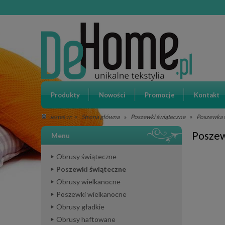
Produkty
Nowości
Promocje
Kontakt
»
Strona główna
»
Poszewki świąteczne
»
Poszewka 
Jesteś w:
Poszew
Menu
Obrusy świąteczne
Poszewki świąteczne
Obrusy wielkanocne
Poszewki wielkanocne
Obrusy gładkie
Obrusy haftowane