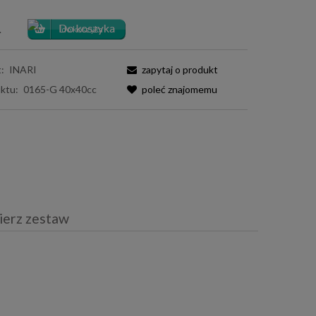
.
:
INARI
zapytaj o produkt
ktu:
0165-G 40x40cc
poleć znajomemu
ierz zestaw
iera ewentualnych kosztów