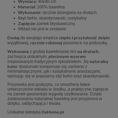
Wymiary:
40x40 cm
Materiał:
100% bawełna
Wykonanie:
ręcznie dziergana na drutach
Styl:
boho, skandynawski, rustykalny
Zapięcie:
zamek błyskawiczny
Wkład nie jest w zestawie
Dodaj
ciepło
i przytulność
dzięki
do swojego wnętrza
ręcznie
robionej
wyjątkowej,
poszewce na poduszkę.
Wykonana
na drutach
z grubej bawełnianej nici
,
plecionym
wzorem
zachwyca unikalnym,
naturalny
inspirowanym tradycyjnym rękodziełem. Jej
kolor
doskonale komponuje się zarówno z
minimalistycznymi, jak i rustykalnymi aranżacjami,
wpisując się w popularny styl boho oraz skandynawski.
Poszewka jest podszyta, co umożliwia łatwe
umieszczenie wkładu w środku, a praktyczne zapięcie
na zamek gwarantuje wygodę użytkowania. Dzięki
zastosowaniu naturalnej bawełny jest przyjemna w
dotyku, oddychająca i trwała.
DeHome.pl
Unikalne tekstylia