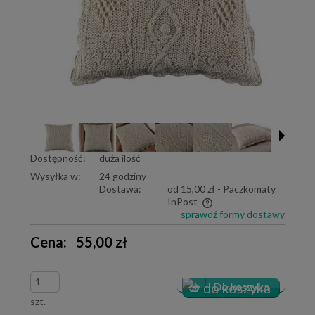
Dostępność:
duża ilość
Wysyłka w:
24 godziny
Dostawa:
od 15,00 zł
- Paczkomaty
InPost
sprawdź formy dostawy
Cena nie zawiera ewentualnych kosztów płatności
Cena:
55,00 zł
szt.