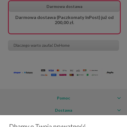
Darmowa dostawa
Darmowa dostawa (Paczkomaty InPost) już od
200,00 zł.
Dlaczego warto zaufać DeHome
Pomoc
Dostawa
Moje konto
Dbamy o Twoją prywatność