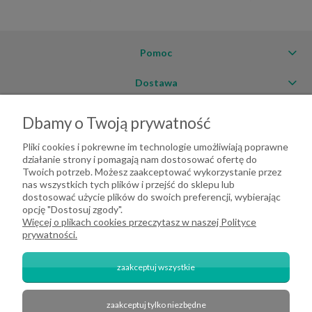
Pomoc
Dostawa
Moje konto
Dbamy o Twoją prywatność
O firmie
Pliki cookies i pokrewne im technologie umożliwiają poprawne
działanie strony i pomagają nam dostosować ofertę do
Twoich potrzeb. Możesz zaakceptować wykorzystanie przez
nas wszystkich tych plików i przejść do sklepu lub
dostosować użycie plików do swoich preferencji, wybierając
opcję "Dostosuj zgody".
Więcej o plikach cookies przeczytasz w naszej Polityce
prywatności.
zaakceptuj wszystkie
zaakceptuj tylko niezbędne
2026 DeHome.pl | Tekstylia domowe DeHome | Przemysłowa 8, 43-430