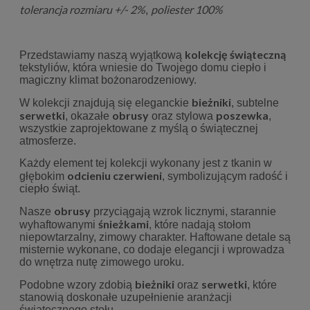
tolerancja rozmiaru +/- 2%
poliester 100%
,
kolekcję świąteczną
Przedstawiamy naszą wyjątkową
tekstyliów, która wniesie do Twojego domu ciepło i
magiczny klimat bożonarodzeniowy.
bieżniki
W kolekcji znajdują się eleganckie
, subtelne
serwetki
obrusy
poszewka
, okazałe
oraz stylowa
,
wszystkie zaprojektowane z myślą o świątecznej
atmosferze.
Każdy element tej kolekcji wykonany jest z tkanin w
odcieniu czerwieni
głębokim
, symbolizującym radość i
ciepło świąt.
obrusy
Nasze
przyciągają wzrok licznymi, starannie
śnieżkami
wyhaftowanymi
, które nadają stołom
niepowtarzalny, zimowy charakter. Haftowane detale są
misternie wykonane, co dodaje elegancji i wprowadza
do wnętrza nutę zimowego uroku.
bieżniki
serwetki
Podobne wzory zdobią
oraz
, które
stanowią doskonałe uzupełnienie aranżacji
świątecznego stołu.