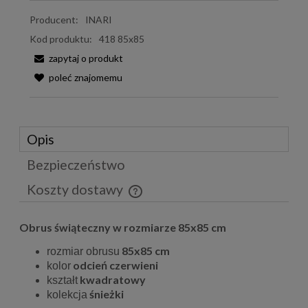
Producent:
INARI
Kod produktu:
418 85x85
zapytaj o produkt
poleć znajomemu
Opis
Bezpieczeństwo
Koszty dostawy
Cena nie zawiera ewentualnych kosztów płatności
Obrus świąteczny w rozmiarze 85x85 cm
85x85 cm
rozmiar obrusu
odcień czerwieni
kolor
kwadratowy
kształt
śnieżki
kolekcja