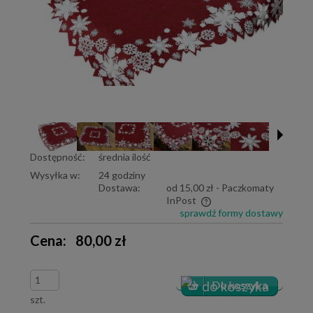
Dostępność:
średnia ilość
Wysyłka w:
24 godziny
Dostawa:
od 15,00 zł
- Paczkomaty
InPost
sprawdź formy dostawy
Cena nie zawiera ewentualnych kosztów płatności
Cena:
80,00 zł
szt.