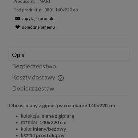
Producent:
INARI
Kod produktu:
0801 140x220 ob
zapytaj o produkt
poleć znajomemu
Opis
Bezpieczeństwo
Koszty dostawy
Cena nie zawiera ewentualnych kosztów płatności
Dobierz zestaw
Obrus lniany z gipiurą w rozmiarze 140x220 cm
lniana z gipiurą
kolekcja
140x220 cm
rozmiar
lniany/beżowy
kolor
prostokątny
kształt