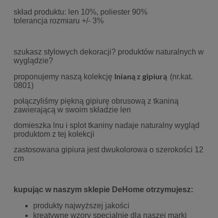
skład produktu: len 10%, poliester 90%
tolerancja rozmiaru +/- 3%
szukasz stylowych dekoracji? produktów naturalnych w
wyglądzie?
lnianą z gipiurą
proponujemy naszą kolekcję
(nr.kat.
0801)
połączyliśmy piękną gipiurę obrusową z tkaniną
zawierającą w swoim składzie len
domieszka lnu i splot tkaniny nadaje naturalny wygląd
produktom z tej kolekcji
zastosowana gipiura jest dwukolorowa o szerokości 12
cm
kupując w naszym sklepie DeHome otrzymujesz:
produkty najwyższej jakości
kreatywne wzory specjalnie dla naszej marki