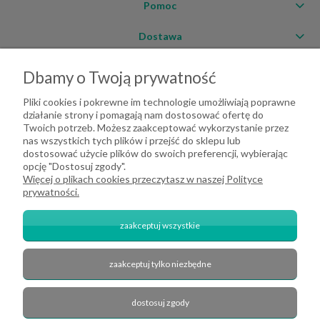
Pomoc
Dostawa
Moje konto
Dbamy o Twoją prywatność
O firmie
Pliki cookies i pokrewne im technologie umożliwiają poprawne
działanie strony i pomagają nam dostosować ofertę do
Twoich potrzeb. Możesz zaakceptować wykorzystanie przez
nas wszystkich tych plików i przejść do sklepu lub
dostosować użycie plików do swoich preferencji, wybierając
opcję "Dostosuj zgody".
Więcej o plikach cookies przeczytasz w naszej Polityce
prywatności.
zaakceptuj wszystkie
zaakceptuj tylko niezbędne
2026 DeHome.pl | Tekstylia domowe DeHome | Przemysłowa 8, 43-430
Pierściec | E-mail: dehome@dehome.pl | Tel.: 733 666 100 | "INARI" SPÓŁKA
CYWILNA BARTŁOMIEJ SOBINA, ZDZISŁAW BOJDA | NIP: 6332161340 |
dostosuj zgody
REGON: 240709729