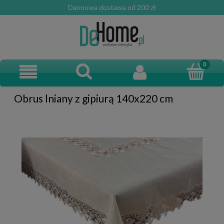
Darmowa dostawa od 200 zł
Obrus lniany z gipiurą 140x220 cm