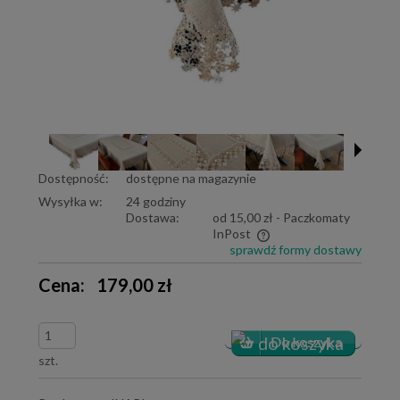
Dostępność:
dostępne na magazynie
Wysyłka w:
24 godziny
Dostawa:
od 15,00 zł
- Paczkomaty
InPost
sprawdź formy dostawy
Cena nie zawiera ewentualnych kosztów płatności
Cena:
179,00 zł
szt.