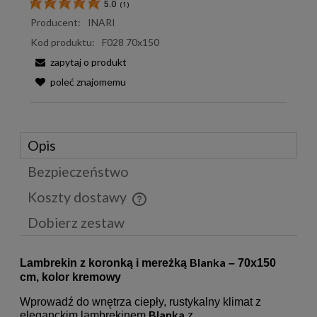
5.0
(
1
)
Producent:
INARI
Kod produktu:
F028 70x150
zapytaj o produkt
poleć znajomemu
Opis
Bezpieczeństwo
Koszty dostawy
Cena nie zawiera ewentualnych kosztów płatności
Dobierz zestaw
Blanka
Lambrekin z koronką i mereżką
– 70x150
cm, kolor kremowy
Wprowadź do wnętrza ciepły, rustykalny klimat z
Blanka
eleganckim lambrekinem
z