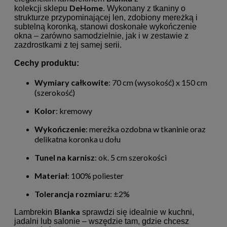
DeHome
kolekcji
sklepu
. Wykonany z tkaniny o
strukturze przypominającej len, zdobiony mereżką i
subtelną koronką, stanowi doskonałe wykończenie
okna – zarówno samodzielnie, jak i w zestawie z
zazdrostkami z tej samej serii.
Cechy produktu:
Wymiary całkowite
: 70 cm (wysokość) x 150 cm
(szerokość)
Kolor
: kremowy
Wykończenie
: mereżka ozdobna w tkaninie oraz
delikatna koronka u dołu
Tunel na karnisz
: ok. 5 cm szerokości
Materiał
: 100% poliester
Tolerancja rozmiaru
: ±2%
Blanka
Lambrekin
sprawdzi się idealnie w kuchni,
jadalni lub salonie – wszędzie tam, gdzie chcesz