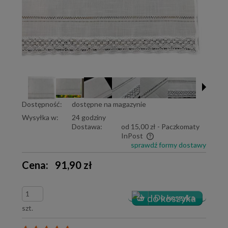
Dostępność:
dostępne na magazynie
Wysyłka w:
24 godziny
Dostawa:
od 15,00 zł
- Paczkomaty
InPost
sprawdź formy dostawy
Cena nie zawiera ewentualnych kosztów płatności
Cena:
91,90 zł
szt.