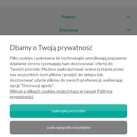
Pomoc
Dostawa
Moje konto
Dbamy o Twoją prywatność
O firmie
Pliki cookies i pokrewne im technologie umożliwiają poprawne
działanie strony i pomagają nam dostosować ofertę do
Twoich potrzeb. Możesz zaakceptować wykorzystanie przez
nas wszystkich tych plików i przejść do sklepu lub
dostosować użycie plików do swoich preferencji, wybierając
opcję "Dostosuj zgody".
Więcej o plikach cookies przeczytasz w naszej Polityce
prywatności.
zaakceptuj wszystkie
zaakceptuj tylko niezbędne
2026 DeHome.pl | Tekstylia domowe DeHome | Przemysłowa 8, 43-430
Pierściec | E-mail: dehome@dehome.pl | Tel.: 733 666 100 | "INARI" SPÓŁKA