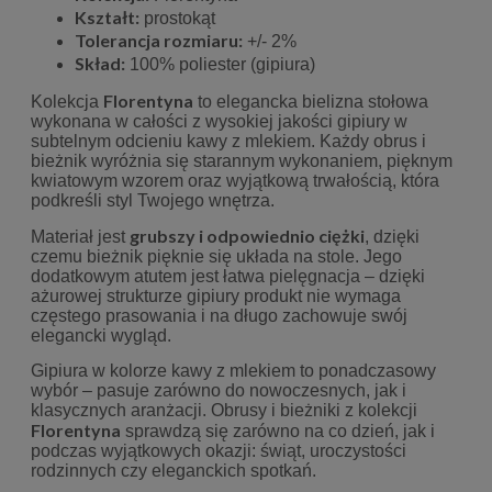
Kształt:
prostokąt
Tolerancja rozmiaru:
+/- 2%
Skład:
100% poliester (gipiura)
Florentyna
Kolekcja
to elegancka bielizna stołowa
wykonana w całości z wysokiej jakości gipiury w
subtelnym odcieniu kawy z mlekiem. Każdy obrus i
bieżnik wyróżnia się starannym wykonaniem, pięknym
kwiatowym wzorem oraz wyjątkową trwałością, która
podkreśli styl Twojego wnętrza.
grubszy i odpowiednio ciężki
Materiał jest
, dzięki
czemu bieżnik pięknie się układa na stole. Jego
dodatkowym atutem jest łatwa pielęgnacja – dzięki
ażurowej strukturze gipiury produkt nie wymaga
częstego prasowania i na długo zachowuje swój
elegancki wygląd.
Gipiura w kolorze kawy z mlekiem to ponadczasowy
wybór – pasuje zarówno do nowoczesnych, jak i
klasycznych aranżacji. Obrusy i bieżniki z kolekcji
Florentyna
sprawdzą się zarówno na co dzień, jak i
podczas wyjątkowych okazji: świąt, uroczystości
rodzinnych czy eleganckich spotkań.