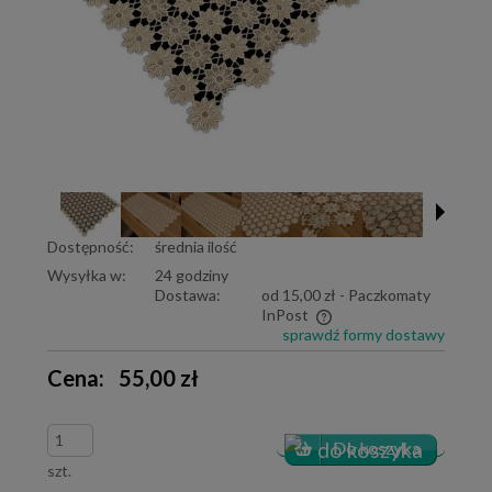
Dostępność:
średnia ilość
Wysyłka w:
24 godziny
Dostawa:
od 15,00 zł
- Paczkomaty
InPost
sprawdź formy dostawy
Cena nie zawiera ewentualnych kosztów płatności
Cena:
55,00 zł
szt.