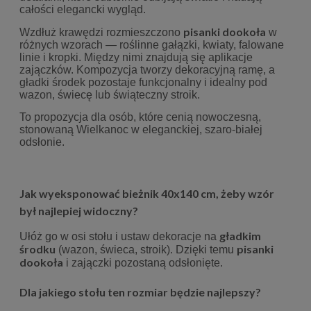
całości elegancki wygląd.
pisanki dookoła
Wzdłuż krawędzi rozmieszczono
w
różnych wzorach — roślinne gałązki, kwiaty, falowane
linie i kropki. Między nimi znajdują się aplikacje
zajączków. Kompozycja tworzy dekoracyjną ramę, a
gładki środek pozostaje funkcjonalny i idealny pod
wazon, świecę lub świąteczny stroik.
To propozycja dla osób, które cenią nowoczesną,
stonowaną Wielkanoc w eleganckiej, szaro-białej
odsłonie.
Jak wyeksponować bieżnik 40x140 cm, żeby wzór
był najlepiej widoczny?
gładkim
Ułóż go w osi stołu i ustaw dekoracje na
środku
pisanki
(wazon, świeca, stroik). Dzięki temu
dookoła
i zajączki pozostaną odsłonięte.
Dla jakiego stołu ten rozmiar będzie najlepszy?