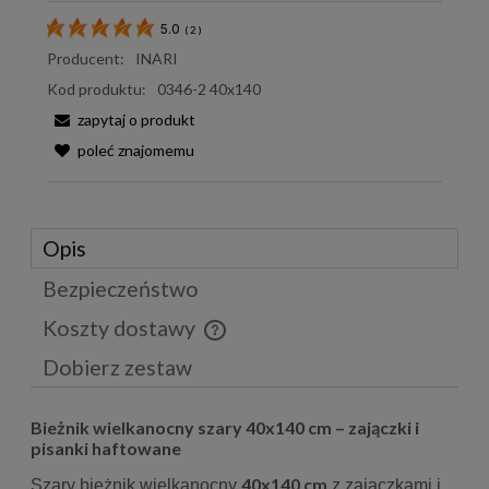
5.0
(
2
)
Producent:
INARI
Kod produktu:
0346-2 40x140
zapytaj o produkt
poleć znajomemu
Opis
Bezpieczeństwo
Koszty dostawy
Cena nie zawiera ewentualnych kosztów płatności
Dobierz zestaw
Bieżnik wielkanocny szary 40x140 cm – zajączki i
pisanki haftowane
40x140 cm
Szary bieżnik wielkanocny
z zajączkami i