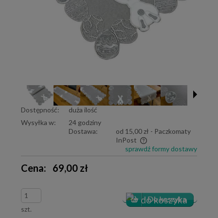
Dostępność:
duża ilość
Wysyłka w:
24 godziny
Dostawa:
od 15,00 zł
- Paczkomaty
InPost
sprawdź formy dostawy
Cena nie zawiera ewentualnych kosztów płatności
Cena:
69,00 zł
szt.