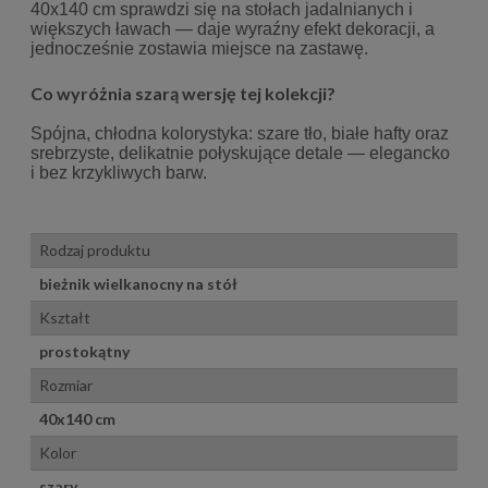
40x140 cm sprawdzi się na stołach jadalnianych i
większych ławach — daje wyraźny efekt dekoracji, a
jednocześnie zostawia miejsce na zastawę.
Co wyróżnia szarą wersję tej kolekcji?
Spójna, chłodna kolorystyka: szare tło, białe hafty oraz
srebrzyste, delikatnie połyskujące detale — elegancko
i bez krzykliwych barw.
Rodzaj produktu
bieżnik wielkanocny na stół
Kształt
prostokątny
Rozmiar
40x140 cm
Kolor
szary