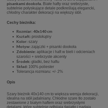
pisankami dookoła
. Białe hafty oraz srebrzyste,
subtelnie połyskujące detale podkreślają elegancki,
chłodny charakter dekoracji na większy stół.
Cechy bieżnika:
Rozmiar:
40x140 cm
Kształt:
prostokątny
Kolor:
szary
Motyw:
zajączki + pisanki dookoła
Zdobienie:
aplikacje i haft w bieli i odcieniach
szarości + srebrzyste akcenty
Środek:
gładki, bez haftu
Skład:
100% poliester
Tolerancja rozmiaru: +/- 2%
Opis
Szary bieżnik 40x140 cm to większa wersja dekoracji,
idealna na stół jadalniany. Chłodne szare tło zostało
zestawione z białym haftem oraz srebrzystymi
detalami, które subtelnie odbijają światło i nadają