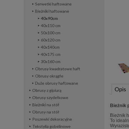
Serwetki haftowane
Bieżniki haftowane
40x90cm
40x110 cm
50x100 cm
60x120 cm
40x140cm
40x175 cm
30x160 cm
Obrusy kwadratowe haft
Obrusy okrągłe
Duże obrusy haftowane
Opis
Obrusy z gipiurą
Obrusy szydełkowe
Bieżniki na stół
Bieżnik 
Obrusy na stół
Bieżnik 
Poszewki dekoracyjne
To idealn
Wyraziste
Tekstylia gobelinowe