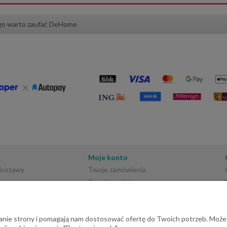
go warto zaufać DeHome
koracyjny Flora 130x180
Bieżnik dekoracyjny Flora 40x18
eżowy z pasem liści
beżowy z pasem liści
166,50 zł
84,60 zł
185,00 zł
94,00 zł
regularna:
Cena regularna:
169,00 zł
88,00 zł
ższa cena:
Najniższa cena:
do koszyka
do koszyka
Moje konto
 dostawy
Twoje zamówienia
Przechowalnia
Ustawienia konta
ałanie strony i pomagają nam dostosować ofertę do Twoich potrzeb. Może