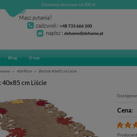
Darmowa dostawa od 200 zł
Blog
O nas
towane
»
40x90cm
»
Bieżnik 40x85 cm Liście
k 40x85 cm Liście
Dostępnoś
Cena:
Producent