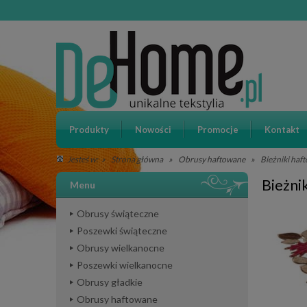
Produkty
Nowości
Promocje
Kontakt
»
Strona główna
»
Obrusy haftowane
»
Bieżniki haf
Jesteś w:
Bieżni
Menu
Obrusy świąteczne
Poszewki świąteczne
Obrusy wielkanocne
Poszewki wielkanocne
Obrusy gładkie
Obrusy haftowane