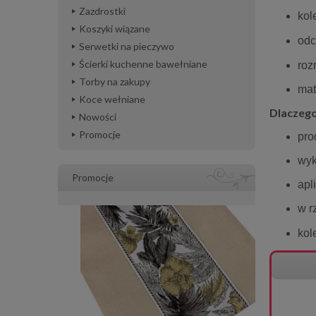
Zazdrostki
kol
Koszyki wiązane
odc
Serwetki na pieczywo
Ścierki kuchenne bawełniane
roz
Torby na zakupy
mat
Koce wełniane
Dlaczego
Nowości
Promocje
pro
wyk
Promocje
apl
w r
kol