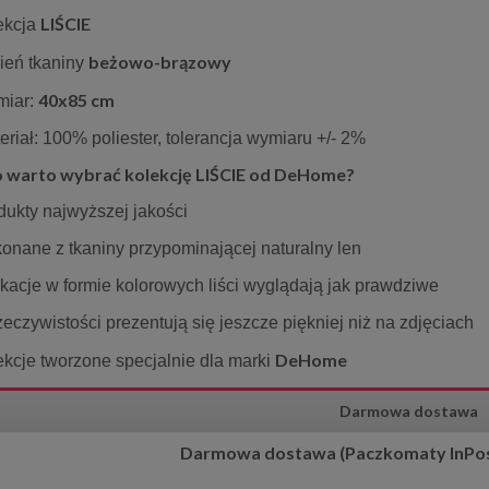
LIŚCIE
ekcja
beżowo-brązowy
ień tkaniny
40x85 cm
miar:
eriał: 100% poliester, tolerancja wymiaru +/- 2%
 warto wybrać kolekcję LIŚCIE od DeHome?
dukty najwyższej jakości
onane z tkaniny przypominającej naturalny len
ikacje w formie kolorowych liści wyglądają jak prawdziwe
zeczywistości prezentują się jeszcze piękniej niż na zdjęciach
DeHome
ekcje tworzone specjalnie dla marki
Darmowa dostawa
Darmowa dostawa (Paczkomaty InPost)