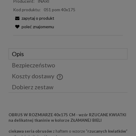
Producent:
INARI
Kod produktu:
051 pom 40x175
zapytaj o produkt
poleć znajomemu
Opis
Bezpieczeństwo
Koszty dostawy
Cena nie zawiera ewentualnych kosztów płatności
Dobierz zestaw
OBRUS W ROZMIARZE 40x175 CM - wzór RZUCANE KWIATKI
na delikatnej tkaninie w kolorze ZŁAMANEJ BIELI
ciekawa seria obrusów
z haftem o wzorze "
rzucanych kwiatków
"