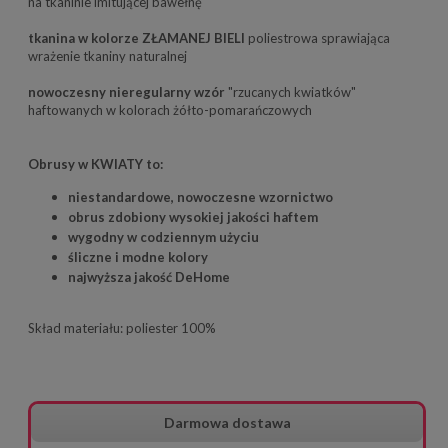
na tkaninie imitującej bawełnę
tkanina w kolorze ZŁAMANEJ BIELI
poliestrowa sprawiająca
wrażenie tkaniny naturalnej
nowoczesny nieregularny wzór
"rzucanych kwiatków"
haftowanych w kolorach żółto-pomarańczowych
Obrusy w KWIATY to:
niestandardowe, nowoczesne wzornictwo
obrus zdobiony wysokiej jakości haftem
wygodny w codziennym użyciu
ś
liczne i modne kolory
najwyższa jakość DeHome
Skład materiału: poliester 100%
Darmowa dostawa