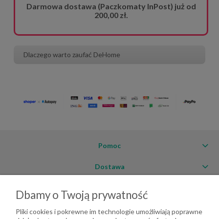
Darmowa dostawa (Paczkomaty InPost) już od
200,00 zł.
Dlaczego warto zaufać DeHome
Pomoc
Dostawa
Moje konto
Dbamy o Twoją prywatność
O firmie
Pliki cookies i pokrewne im technologie umożliwiają poprawne