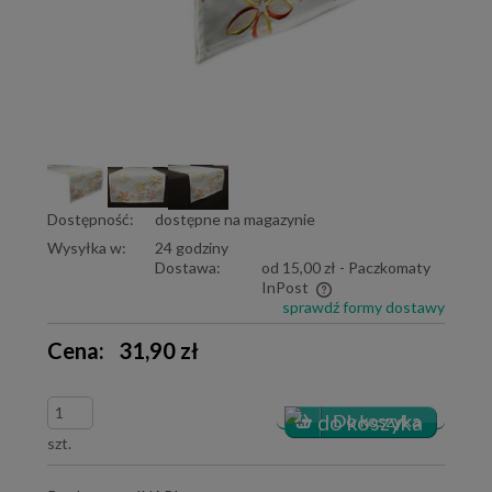
Dostępność:
dostępne na magazynie
Wysyłka w:
24 godziny
Dostawa:
od 15,00 zł
- Paczkomaty
InPost
sprawdź formy dostawy
Cena nie zawiera ewentualnych kosztów płatności
Cena:
31,90 zł
szt.