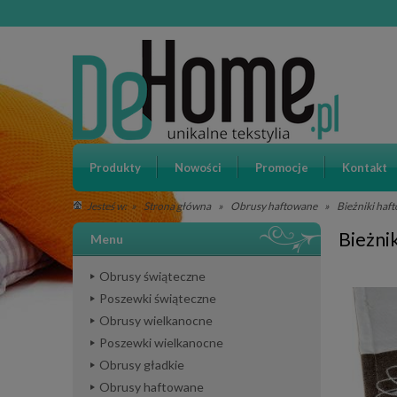
Produkty
Nowości
Promocje
Kontakt
»
Strona główna
»
Obrusy haftowane
»
Bieżniki haf
Jesteś w:
Bieżni
Menu
Obrusy świąteczne
Poszewki świąteczne
Obrusy wielkanocne
Poszewki wielkanocne
Obrusy gładkie
Obrusy haftowane