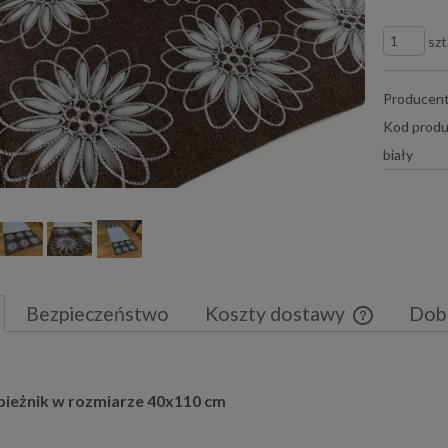
szt
Producent
Kod produ
biały
Bezpieczeństwo
Koszty dostawy
Dob
Cena nie zaw
płatności
 bieżnik w rozmiarze 40x110 cm