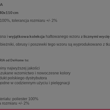
IA
 40x110 cm
 100%, tolerancja rozmiaru +/- 2%
wyjątkowa kolekcja
z licznymi wycię
na i
haftowanego wzoru
 bieżniki, obrusy i poszewki tego wzoru są wyprodukowano z tk
ARIA od DeHome to:
niny najwyższej jakości
zukane wzornictwo i nowoczesne kolory
dukt polskiego dystrybutora
odne w codziennym użyciu i pielęgnacji
eriału: poliester 100%
a rozmiaru +/- 2%