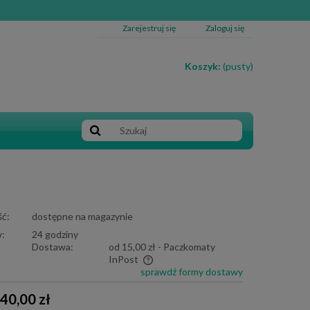
Zarejestruj się
Zaloguj się
Koszyk:
(pusty)
ć:
dostępne na magazynie
:
24 godziny
Dostawa:
od 15,00 zł
- Paczkomaty
InPost
sprawdź formy dostawy
e zawiera ewentualnych kosztów
40,00 zł
i