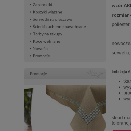
Zazdrostki
wzór AR
Koszyki wiązane
rozmiar
Serwetki na pieczywo
poliester
Ścierki kuchenne bawełniane
Torby na zakupy
Koce wełniane
nowoczes
Nowości
serwetki,
Promocje
kolekcja 
Promocje
tka
wys
pro
wyg
skład mat
tolerancj