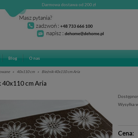
Darmowa dostawa od 200 zł
Blog
O nas
towane
»
40x110 cm
»
Bieżnik 40x110 cm Aria
k 40x110 cm Aria
Dostępnoś
Wysyłka w
Cena ni
Cena:
płatnośc