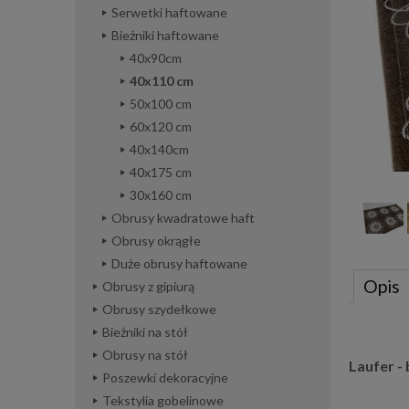
Serwetki haftowane
Bieżniki haftowane
40x90cm
40x110 cm
50x100 cm
60x120 cm
40x140cm
40x175 cm
30x160 cm
Obrusy kwadratowe haft
Obrusy okrągłe
Duże obrusy haftowane
Opis
Obrusy z gipiurą
Obrusy szydełkowe
Bieżniki na stół
Obrusy na stół
Laufer -
Poszewki dekoracyjne
Tekstylia gobelinowe