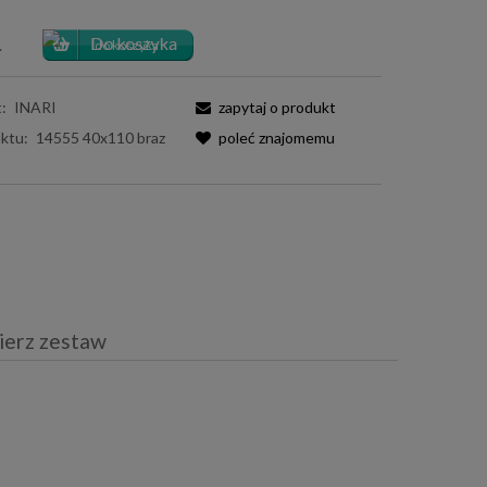
.
:
INARI
zapytaj o produkt
ktu:
14555 40x110 braz
poleć znajomemu
ierz zestaw
iera ewentualnych kosztów