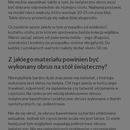
Nie można zapominać także o tym, że świąteczny obrus musi
być dobrany odpowiednio do rozmiaru stołu. Najlepiej postawić
na model nieco większy, który wystaje 20-25 cm poza blat.
Takie obrusy prezentują się najbardziej elegancko.
Oczywiście sporo zależy w tym przypadku od wielkości i
kształtu stołu, przy którym spożywana będzie kolacja wigilijna.
Warto zacząć zatem od zmierzenia mebla – jego długości,
szerokości i średnicy (w przypadku stołów okrągłych). Do
każdej z uzyskanych wartości należy dodać około 50 cm.
Z jakiego materiału powinien być
wykonany obrus na stół świąteczny?
Niewątpliwie bardzo duże znaczenie ma materiał, z którego
wykonany jest obrus na święta. Od tego zależy w końcu jego
trwałość, odporność na zaplamienia czy łatwość utrzymania w
czystości. Na rynku prym wiodą ekskluzywne obrusy
świąteczne bawełniane i praktyczne obrusy wykonane z tkanin
syntetycznych, np. poliestrowe.
Nie da się ukryć, że obrusy bawełniane są bardzo efektowne
wizualnie. Jednak ich czyszczenie wcale nie jest łatwe. O wiele
lepiej pod tym względem wypadają poliestrowe obrusy
świąteczne. Nie ma najmniejszych problemów z utrzymaniem