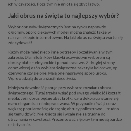
ich w czystości. Poza tym nie gniotą się zbyt łatwo.
Jaki obrus na święta to najlepszy wybór?
Wybór obrusów świątecznych jest na rynku naprawdę
ogromny. Sporo ciekawych modeli można znaleźć także w
naszym sklepie internetowym. Na jaki obrus na święta warto się
zdecydować?
Każdy może mieć nieco inne potrzeby i oczekiwania w tym
zakresie. Dla miłośników klasyki oczywistym wyborem są
obrusy białe – eleganckie i ponadczasowe. Z drugiej strony
coraz więcej osób wybiera świąteczne tekstylia kolorowe, np.
czerwone czy zielone. Mają one naprawdę sporo uroku.
Wprowadzają do aranżacji nieco życia.
Mniejsza dowolność panuje przy wyborze rozmiaru obrusu
świątecznego. Tutaj trzeba wziąć pod uwagę wielkość i kształt
mebla. Jeśli obrus będzie zbyt krótki, cała dekoracja stanie się
mało elegancka i niedopracowana. W przypadku świąt coraz
większą popularnością cieszą się obrusy poliestrowe – trudno
się temu dziwić. Nie gniotą się i wcale nie są trudne do
utrzymania w czystości. Prezentować się przy tym mogą bardzo
estetycznie.