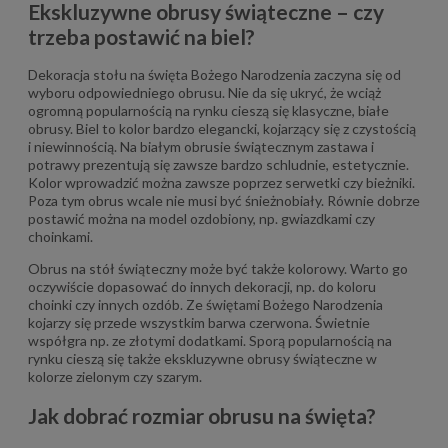
Ekskluzywne obrusy świąteczne – czy
trzeba postawić na biel?
Dekoracja stołu na święta Bożego Narodzenia zaczyna się od
wyboru odpowiedniego obrusu. Nie da się ukryć, że wciąż
ogromną popularnością na rynku cieszą się klasyczne, białe
obrusy. Biel to kolor bardzo elegancki, kojarzący się z czystością
i niewinnością. Na białym obrusie świątecznym zastawa i
potrawy prezentują się zawsze bardzo schludnie, estetycznie.
Kolor wprowadzić można zawsze poprzez serwetki czy bieżniki.
Poza tym obrus wcale nie musi być śnieżnobiały. Równie dobrze
postawić można na model ozdobiony, np. gwiazdkami czy
choinkami.
Obrus na stół świąteczny może być także kolorowy. Warto go
oczywiście dopasować do innych dekoracji, np. do koloru
choinki czy innych ozdób. Ze świętami Bożego Narodzenia
kojarzy się przede wszystkim barwa czerwona. Świetnie
współgra np. ze złotymi dodatkami. Sporą popularnością na
rynku cieszą się także ekskluzywne obrusy świąteczne w
kolorze zielonym czy szarym.
Jak dobrać rozmiar obrusu na święta?