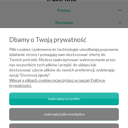
Pomoc
Dostawa
Moje konto
Dbamy o Twoją prywatność
O firmie
Pliki cookies i pokrewne im technologie umożliwiają poprawne
działanie strony i pomagają nam dostosować ofertę do
Twoich potrzeb. Możesz zaakceptować wykorzystanie przez
nas wszystkich tych plików i przejść do sklepu lub
dostosować użycie plików do swoich preferencji, wybierając
opcję "Dostosuj zgody".
Więcej o plikach cookies przeczytasz w naszej Polityce
prywatności.
zaakceptuj wszystkie
zaakceptuj tylko niezbędne
2026 DeHome.pl | Tekstylia domowe DeHome | Przemysłowa 8, 43-430
Pierściec | E-mail: dehome@dehome.pl | Tel.: 733 666 100 | "INARI" SPÓŁKA
CYWILNA BARTŁOMIEJ SOBINA, ZDZISŁAW BOJDA | NIP: 6332161340 |