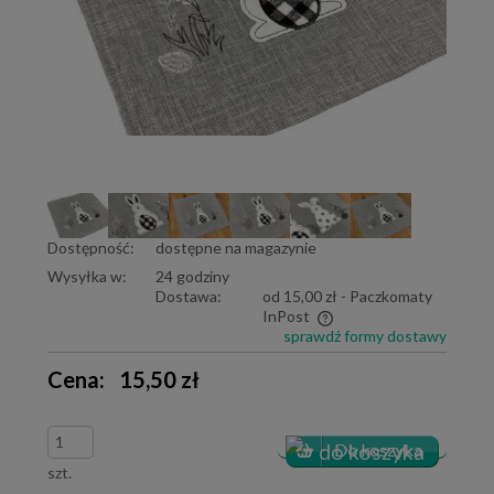
Dostępność:
dostępne na magazynie
Wysyłka w:
24 godziny
Dostawa:
od 15,00 zł
- Paczkomaty
InPost
sprawdź formy dostawy
Cena nie zawiera ewentualnych kosztów płatności
Cena:
15,50 zł
szt.