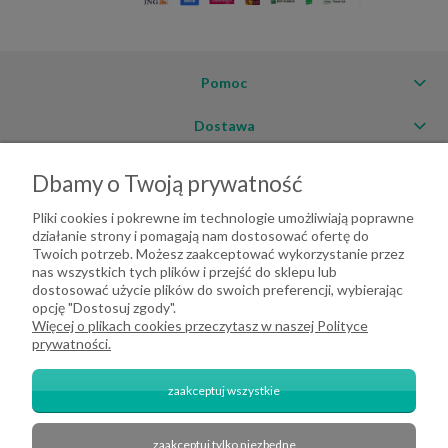
Pomoc
Dostawa
Moje konto
Dbamy o Twoją prywatność
O firmie
Pliki cookies i pokrewne im technologie umożliwiają poprawne
działanie strony i pomagają nam dostosować ofertę do
Twoich potrzeb. Możesz zaakceptować wykorzystanie przez
nas wszystkich tych plików i przejść do sklepu lub
dostosować użycie plików do swoich preferencji, wybierając
opcję "Dostosuj zgody".
Więcej o plikach cookies przeczytasz w naszej Polityce
prywatności.
zaakceptuj wszystkie
zaakceptuj tylko niezbędne