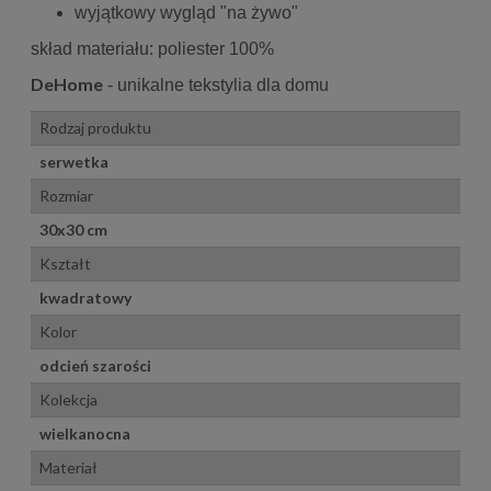
wyjątkowy wygląd "na żywo"
skład materiału: poliester 100%
DeHome
- unikalne tekstylia dla domu
Rodzaj produktu
serwetka
Rozmiar
30x30 cm
Kształt
kwadratowy
Kolor
odcień szarości
Kolekcja
wielkanocna
Materiał