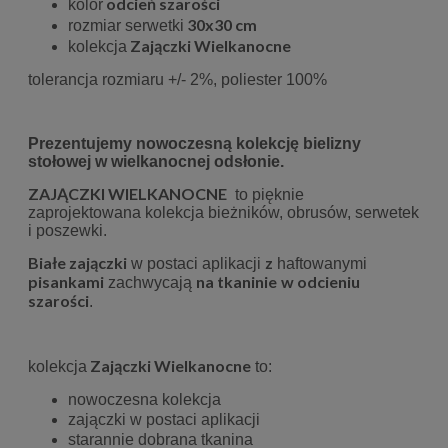
odcień szarości
kolor
30x30 cm
rozmiar serwetki
Zajączki Wielkanocne
kolekcja
tolerancja rozmiaru +/- 2%, poliester 100%
Prezentujemy nowoczesną kolekcję bielizny
stołowej w wielkanocnej odsłonie.
ZAJĄCZKI WIELKANOCNE
to pięknie
zaprojektowana kolekcja bieżników, obrusów, serwetek
i poszewki.
Białe
zajączki
z
w postaci aplikacji
haftowanymi
pisankami
na tkaninie
w odcieniu
zachwycają
szarości
.
Zajączki Wielkanocne
kolekcja
to:
nowoczesna kolekcja
zajączki w postaci aplikacji
starannie dobrana tkanina