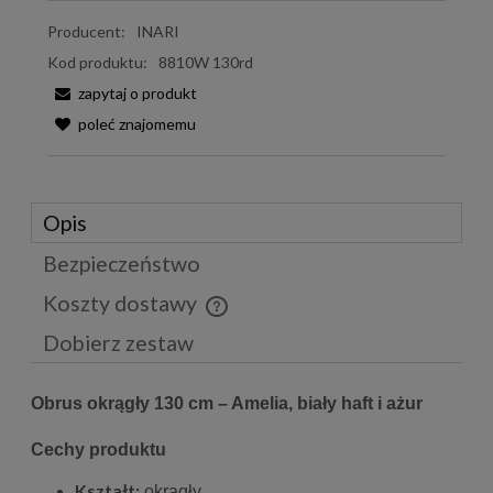
Producent:
INARI
Kod produktu:
8810W 130rd
zapytaj o produkt
poleć znajomemu
Opis
Bezpieczeństwo
Koszty dostawy
Cena nie zawiera ewentualnych kosztów płatności
Dobierz zestaw
Obrus okrągły 130 cm – Amelia, biały haft i ażur
Cechy produktu
Kształt:
okrągły