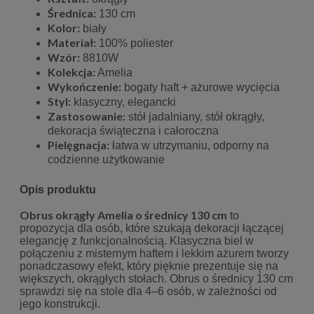
Średnica:
130 cm
Kolor:
biały
Materiał:
100% poliester
Wzór:
8810W
Kolekcja:
Amelia
Wykończenie:
bogaty haft + ażurowe wycięcia
Styl:
klasyczny, elegancki
Zastosowanie:
stół jadalniany, stół okrągły,
dekoracja świąteczna i całoroczna
Pielęgnacja:
łatwa w utrzymaniu, odporny na
codzienne użytkowanie
Opis produktu
Obrus okrągły Amelia o średnicy 130 cm
to
propozycja dla osób, które szukają dekoracji łączącej
elegancję z funkcjonalnością. Klasyczna biel w
połączeniu z misternym haftem i lekkim ażurem tworzy
ponadczasowy efekt, który pięknie prezentuje się na
większych, okrągłych stołach. Obrus o średnicy 130 cm
sprawdzi się na stole dla 4–6 osób, w zależności od
jego konstrukcji.