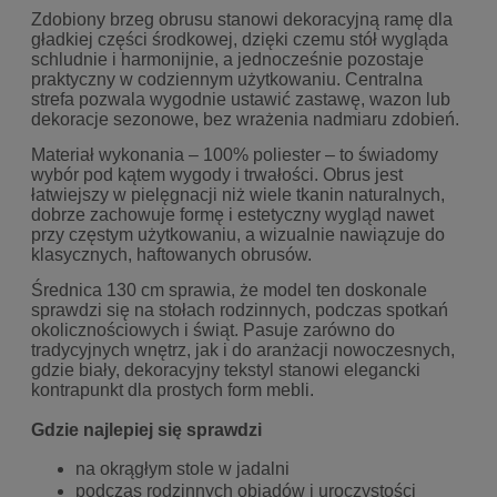
Zdobiony brzeg obrusu stanowi dekoracyjną ramę dla
gładkiej części środkowej, dzięki czemu stół wygląda
schludnie i harmonijnie, a jednocześnie pozostaje
praktyczny w codziennym użytkowaniu. Centralna
strefa pozwala wygodnie ustawić zastawę, wazon lub
dekoracje sezonowe, bez wrażenia nadmiaru zdobień.
Materiał wykonania – 100% poliester – to świadomy
wybór pod kątem wygody i trwałości. Obrus jest
łatwiejszy w pielęgnacji niż wiele tkanin naturalnych,
dobrze zachowuje formę i estetyczny wygląd nawet
przy częstym użytkowaniu, a wizualnie nawiązuje do
klasycznych, haftowanych obrusów.
Średnica 130 cm sprawia, że model ten doskonale
sprawdzi się na stołach rodzinnych, podczas spotkań
okolicznościowych i świąt. Pasuje zarówno do
tradycyjnych wnętrz, jak i do aranżacji nowoczesnych,
gdzie biały, dekoracyjny tekstyl stanowi elegancki
kontrapunkt dla prostych form mebli.
Gdzie najlepiej się sprawdzi
na okrągłym stole w jadalni
podczas rodzinnych obiadów i uroczystości