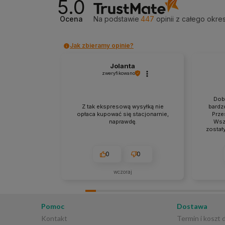
5.0
Ocena
Na podstawie
447
opinii
z całego okre
Jak zbieramy opinie?
Jolanta
zweryfikowano
Dob
Z tak ekspresową wysyłką nie
bardz
opłaca kupować się stacjonarnie,
Prze
naprawdę.
Wsz
został
0
0
wczoraj
Pomoc
Dostawa
Kontakt
Termin i koszt