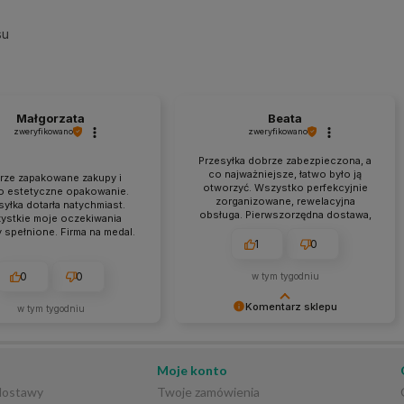
su
Małgorzata
Beata
zweryfikowano
zweryfikowano
Przesyłka dobrze zabezpieczona, a
co najważniejsze, łatwo było ją
rze zapakowane zakupy i
otworzyć. Wszystko perfekcyjnie
o estetyczne opakowanie.
zorganizowane, rewelacyjna
syłka dotarła natychmiast.
obsługa. Pierwszorzędna dostawa,
ystkie moje oczekiwania
punktualna, a przede wszystkim
y spełnione. Firma na medal.
zgodna z informacjami na stronie.
1
0
0
0
w tym tygodniu
Komentarz sklepu
w tym tygodniu
Bardzo dziękujemy za tak
szczegółową i pozytywną opinię! 😊
Cieszymy się, że docenione zostały
Moje konto
staranne przygotowanie przesyłki,
 dostawy
Twoje zamówienia
sprawna obsługa oraz terminowa