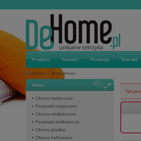
Produkty
Nowości
Promocje
Kontakt
»
Strona główna
Jesteś w:
Menu
Ten pro
Obrusy świąteczne
Poszewki świąteczne
Obrusy wielkanocne
Poszewki wielkanocne
Obrusy gładkie
Obrusy haftowane