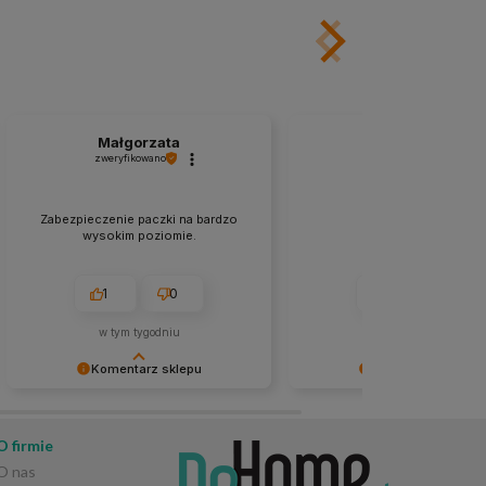
Małgorzata
Urszula
zweryfikowano
zweryfikowano
Zabezpieczenie paczki na bardzo
👍️super,szybko
wysokim poziomie.
1
0
1
0
w tym tygodniu
w tym tygodniu
Komentarz sklepu
Komentarz sklepu
Bardzo dziękujemy za pozytywną
Dziękujemy za opinię! 😊 C
opinię! 😊 Cieszymy się, że sposób
się, że wszystko przebiegło
zabezpieczenia przesyłki został tak
sprawnie i zamówienie dotar
O firmie
wysoko oceniony. Dokładamy
szybko. Dziękujemy za zaufa
O nas
wszelkich starań, aby każde