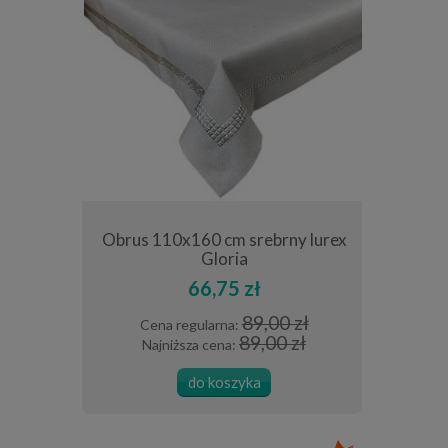
a 40x140 cm
Obrus 110x160 cm srebrny lurex
Bieżnik de
ści
Gloria
be
66,75 zł
0 zł
89,00 zł
Cena regularna:
Cena
 zł
89,00 zł
Najniższa cena:
Najn
do koszyka