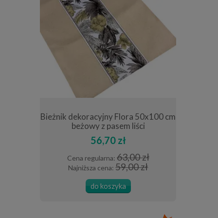
a 40x140 cm
Bieżnik dekoracyjny Flora 50x100 cm
Bieżnik z
ści
beżowy z pasem liści
56,70 zł
0 zł
63,00 zł
Cena regularna:
Cena
 zł
59,00 zł
Najniższa cena:
Najn
do koszyka