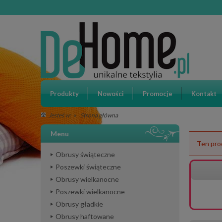
Produkty
Nowości
Promocje
Kontakt
»
Strona główna
Jesteś w:
Menu
Ten pro
Obrusy świąteczne
Poszewki świąteczne
Obrusy wielkanocne
Poszewki wielkanocne
Obrusy gładkie
Obrusy haftowane