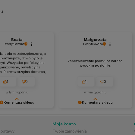
su
Beata
Małgorzata
zweryfikowano
zweryfikowano
łka dobrze zabezpieczona, a
jważniejsze, łatwo było ją
Zabezpieczenie paczki na bardzo
yć. Wszystko perfekcyjnie
wysokim poziomie.
ganizowane, rewelacyjna
a. Pierwszorzędna dostawa,
ualna, a przede wszystkim
 z informacjami na stronie.
1
0
1
0
w tym tygodniu
w tym tygodniu
Komentarz sklepu
Komentarz sklepu
ziękujemy za tak
Bardzo dziękujemy za pozytywną
ową i pozytywną opinię! 😊
opinię! 😊 Cieszymy się, że sposób
 się, że docenione zostały
zabezpieczenia przesyłki został tak
Moje konto
 przygotowanie przesyłki,
wysoko oceniony. Dokładamy
 dostawy
Twoje zamówienia
 obsługa oraz terminowa
wszelkich starań, aby każde