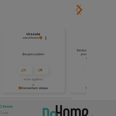
Urszula
Zdzisław
zweryfikowano
zweryfikowano
Bardzo dokładne zabezpie
👍️super,szybko
produktów, dotarły w sta
nienaruszonym. 👍️👍️
1
0
1
0
w tym tygodniu
w tym tygodniu
Komentarz sklepu
Komentarz sklepu
Dziękujemy za opinię! 😊 Cieszymy
Bardzo dziękujemy za pozy
się, że wszystko przebiegło
opinię! 😊 Cieszymy się, że
sprawnie i zamówienie dotarło tak
przesyłka dotarła bezpieczn
O firmie
szybko. Dziękujemy za zaufanie! 🌿
nienaruszonym stanie. Stara
O nas
zabezpieczamy każde zamó