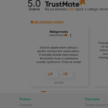
5.0
Ocena
Na podstawie
446
opinii
z całego okre
Jak zbieramy opinie?
Małgorzata
zweryfikowano
Przesy
co na
Dobrze zapakowane zakupy i
otworz
bardzo estetyczne opakowanie.
zor
Przesyłka dotarła natychmiast.
obsług
Wszystkie moje oczekiwania
punkt
zostały spełnione. Firma na medal.
zgodna
0
0
wczoraj
Bardzo d
szczegół
Cieszymy
Pomoc
Dostawa
staranne
Kontakt
Termin i koszt
sprawna