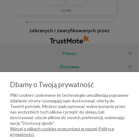
dzisiaj
zebranych i zweryfikowanych przez
Pomoc
Dostawa
Moje konto
Dbamy o Twoją prywatność
O firmie
Pliki cookies i pokrewne im technologie umożliwiają poprawne
działanie strony i pomagają nam dostosować ofertę do
Twoich potrzeb. Możesz zaakceptować wykorzystanie przez
nas wszystkich tych plików i przejść do sklepu lub
dostosować użycie plików do swoich preferencji, wybierając
opcję "Dostosuj zgody".
Więcej o plikach cookies przeczytasz w naszej Polityce
prywatności.