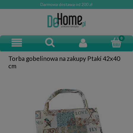
Darmowa dostawa od 200 zł
Torba gobelinowa na zakupy Ptaki 42x40
cm