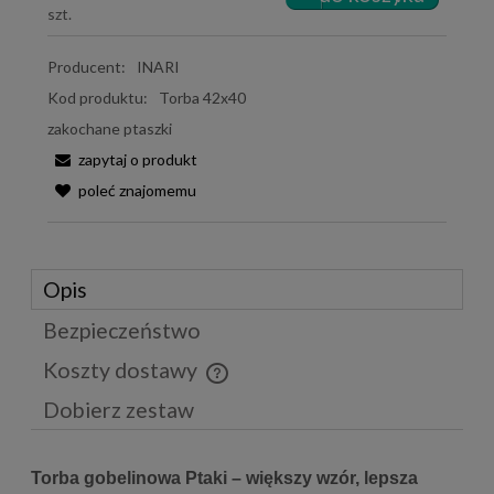
szt.
Producent:
INARI
Kod produktu:
Torba 42x40
zakochane ptaszki
zapytaj o produkt
poleć znajomemu
Opis
Bezpieczeństwo
Koszty dostawy
Cena nie zawiera ewentualnych kosztów płatności
Dobierz zestaw
Torba gobelinowa Ptaki – większy wzór, lepsza