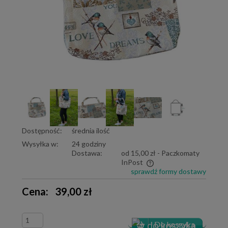
Dostępność:
średnia ilość
Wysyłka w:
24 godziny
Dostawa:
od 15,00 zł
- Paczkomaty
InPost
sprawdź formy dostawy
Cena nie zawiera ewentualnych kosztów płatności
Cena:
39,00 zł