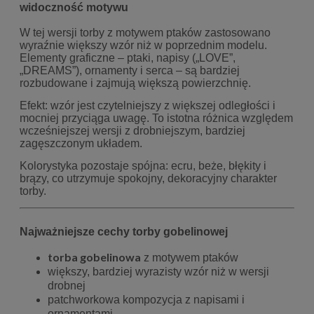
widoczność motywu
W tej wersji torby z motywem ptaków zastosowano
wyraźnie większy wzór niż w poprzednim modelu.
Elementy graficzne – ptaki, napisy („LOVE”,
„DREAMS”), ornamenty i serca – są bardziej
rozbudowane i zajmują większą powierzchnię.
Efekt: wzór jest czytelniejszy z większej odległości i
mocniej przyciąga uwagę. To istotna różnica względem
wcześniejszej wersji z drobniejszym, bardziej
zagęszczonym układem.
Kolorystyka pozostaje spójna: ecru, beże, błękity i
brązy, co utrzymuje spokojny, dekoracyjny charakter
torby.
Najważniejsze cechy torby gobelinowej
torba gobelinowa
z motywem ptaków
większy, bardziej wyrazisty wzór niż w wersji
drobnej
patchworkowa kompozycja z napisami i
ornamentami