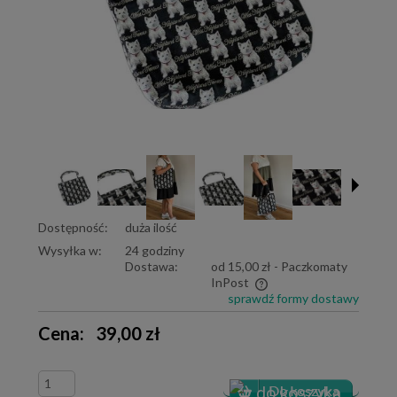
Dostępność:
duża ilość
Wysyłka w:
24 godziny
Dostawa:
od 15,00 zł
- Paczkomaty
InPost
sprawdź formy dostawy
Cena nie zawiera ewentualnych kosztów płatności
Cena:
39,00 zł