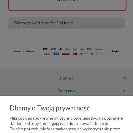
Dlaczego warto zaufać DeHome
Pomoc
Dostawa
Moje konto
Dbamy o Twoją prywatność
O firmie
Pliki cookies i pokrewne im technologie umożliwiają poprawne
działanie strony i pomagają nam dostosować ofertę do
Twoich potrzeb. Możesz zaakceptować wykorzystanie przez