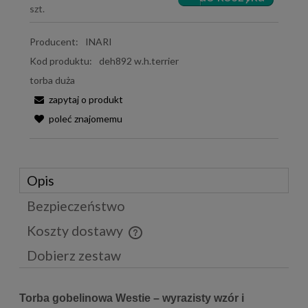
szt.
Producent:
INARI
Kod produktu:
deh892 w.h.terrier
torba duża
zapytaj o produkt
poleć znajomemu
Opis
Bezpieczeństwo
Koszty dostawy
Cena nie zawiera ewentualnych kosztów płatności
Dobierz zestaw
Torba gobelinowa Westie – wyrazisty wzór i