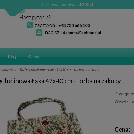
Darmowa dostawa od 200 zł
Blog
O nas
belinowe
»
Torba gobelinowa Łąka 42x40 cm - torba na zakupy
gobelinowa Łąka 42x40 cm - torba na zakupy
Dostępnoś
Wysyłka w
Cena ni
Cena:
płatnośc