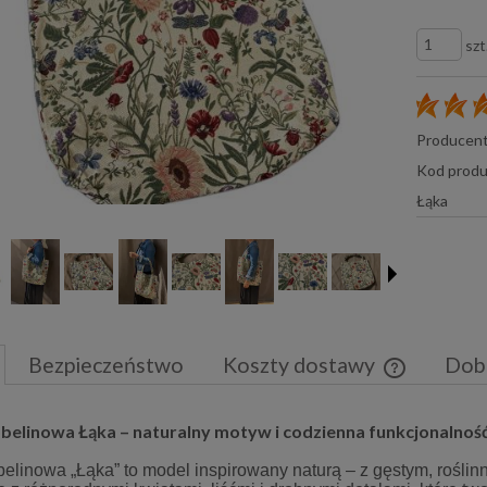
szt
Producent
Kod produ
Łąka
Bezpieczeństwo
Koszty dostawy
Dob
Cena nie zaw
belinowa Łąka – naturalny motyw i codzienna funkcjonalnoś
płatności
belinowa „Łąka” to model inspirowany naturą – z gęstym, rośl