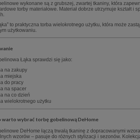
belinowe wykonane są z grubszej, zwartej tkaniny, która zape
ardowe torby materiałowe. Materiał dobrze utrzymuje kształt i
h.
ka” to praktyczna torba wielokrotnego użytku, która może zastą
ym użytkowaniu.
wanie
belinowa Łąka sprawdzi się jako:
ba na zakupy
ba miejska
ba do pracy
ba na spacer
ba na co dzień
ba wielokrotnego użytku
o warto wybrać torbę gobelinową DeHome
belinowe DeHome łączą trwałą tkaninę z dopracowanymi wzorami
lnych wzorów – pasuje do różnych stylizacji i sezonów. Kolekc