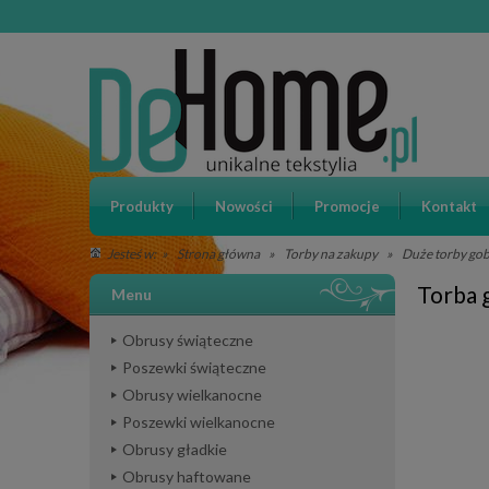
Produkty
Nowości
Promocje
Kontakt
»
Strona główna
»
Torby na zakupy
»
Duże torby go
Jesteś w:
Torba 
Menu
Obrusy świąteczne
Poszewki świąteczne
Obrusy wielkanocne
Poszewki wielkanocne
Obrusy gładkie
Obrusy haftowane