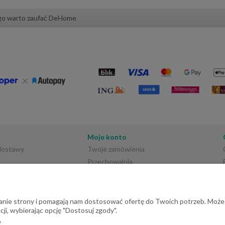
go warto zaufać DeHome
Moje konto
 dostawy
Twoje zamówienia
Przechowalnia
Ustawienia konta
ałanie strony i pomagają nam dostosować ofertę do Twoich potrzeb. Może
ji, wybierając opcję "Dostosuj zgody".
.