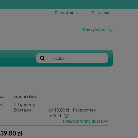
Zarejestruj się
Zaloguj się
Koszyk:
(pusty)
ć:
średnia ilość
:
24 godziny
Dostawa:
od 15,00 zł
- Paczkomaty
InPost
sprawdź formy dostawy
e zawiera ewentualnych kosztów
39,00 zł
i