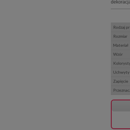
dekoracj
Rodzaj p
Rozmiar
Materiał
Wzór
Koloryst
Uchwyty
Zapięcie
Przeznac