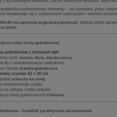
ę z różnorodnymi kwiatami, liśćmi i drobnymi detalami, które tw
 podkreśla wielokolorowe elementy – od czerwieni, przez zieleni
rze komponuje się z codziennymi stylizacjami i stanowi wyraźny
 42x40 cm zapewnia wygodną pojemność
, dlatego torba spraw
co dzień.
ejsze cechy torby gobelinowej
ba gobelinowa z motywem łąki
kwiaty, liście, detale natury
linny wzór:
ne tło z wielokolorowym nadrukiem
tkanina gobelinowa
ba i trwała
emny rozmiar 42 × 40 cm
260 cm ecru lurex Gloria
Obrus dekoracyjny Flora 130x1
uchwyty na ramię
godne
cm beżowy z pasem liści
ba wielokrotnego użytku
134,25 zł
166,50 zł
ba na zakupy i torba miejska
DeHome
ekcja toreb gobelinowych
179,00 zł
185,00 zł
regularna:
Cena regularna:
179,00 zł
169,00 zł
ższa cena:
Najniższa cena:
belinowa – trwałość i praktyczne zastosowanie
do koszyka
do koszyka