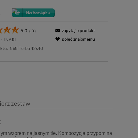
.
zapytaj o produkt
5.0
(
3
)
poleć znajomemu
:
INARI
ktu:
868 Torba 42x40
ierz zestaw
iera ewentualnych kosztów
ć
innym wzorem na jasnym tle. Kompozycja przypomina