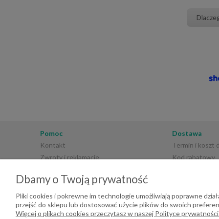
Dlacze
Pomoc
Dostawa
Kontakt
Termin i koszt
Zwroty i reklamacje
Kod rabatowy
Regulamin sklepu
Płatności
Dbamy o Twoją prywatność
Polityka prywatności
Pliki cookies i pokrewne im technologie umożliwiają poprawne dzi
przejść do sklepu lub dostosować użycie plików do swoich preferenc
Więcej o plikach cookies przeczytasz w naszej Polityce prywatności