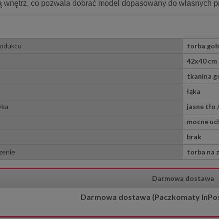
ą wnętrz, co pozwala dobrać model dopasowany do własnych pre
roduktu
torba go
42x40 cm
tkanina g
łąka
yka
jasne tło
mocne uch
brak
zenie
torba na 
Darmowa dostawa
Darmowa dostawa (Paczkomaty InPost)