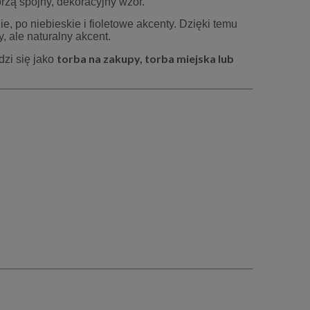
orzą spójny, dekoracyjny wzór.
e, po niebieskie i fioletowe akcenty. Dzięki temu
, ale naturalny akcent.
torba na zakupy, torba miejska lub
dzi się jako
80
Bieżnik dekoracyjny Flora 50x100 cm
Bieżnik dekoracyj
beżowy z pasem liści
beżowy z p
56,70 zł
69,3
63,00 zł
Cena regularna:
Cena regular
59,00 zł
Najniższa cena:
Najniższa ce
do koszyka
do ko