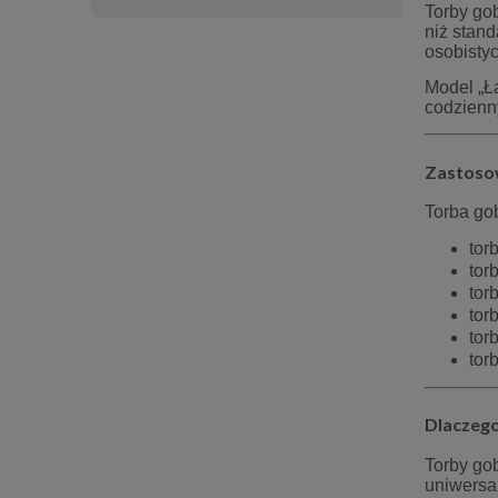
Torby go
niż stand
osobistyc
Model „Łą
codzienn
Zastoso
Torba go
tor
tor
tor
tor
tor
tor
Dlaczeg
Torby go
uniwersa