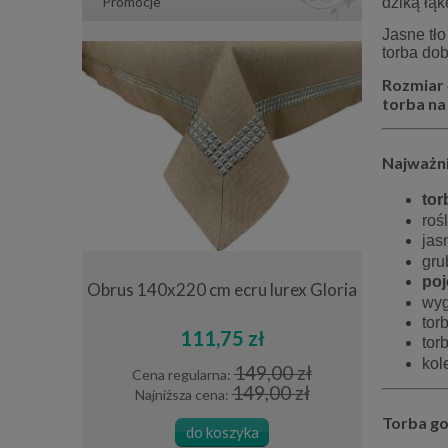
Promocje
dziką łąk
Jasne tło
torba dob
Rozmiar
torba na 
Najważni
tor
roś
jas
gru
poj
a 40x180 cm
Obrus 140x220 cm ecru lurex Gloria
Obrus 150x
wy
ści
tor
111,75 zł
tor
kol
0 zł
149,00 zł
Cena regularna:
Cena 
 zł
149,00 zł
Najniższa cena:
Najni
Torba go
do koszyka