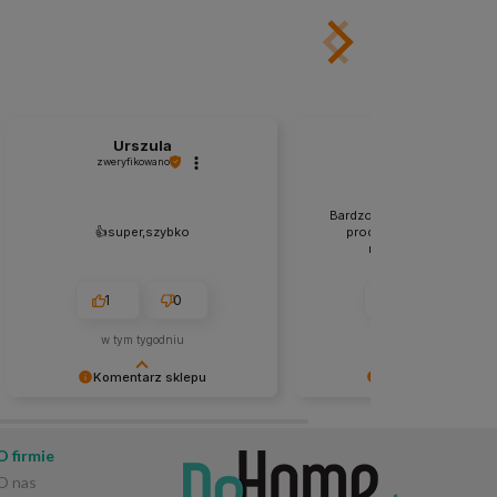
Urszula
Zdzisław
zweryfikowano
zweryfikowano
Bardzo dokładne zabezpie
👍️super,szybko
produktów, dotarły w sta
nienaruszonym. 👍️👍️
1
0
1
0
w tym tygodniu
w tym tygodniu
Komentarz sklepu
Komentarz sklepu
Dziękujemy za opinię! 😊 Cieszymy
Bardzo dziękujemy za pozy
się, że wszystko przebiegło
opinię! 😊 Cieszymy się, że
sprawnie i zamówienie dotarło tak
przesyłka dotarła bezpieczn
O firmie
szybko. Dziękujemy za zaufanie! 🌿
nienaruszonym stanie. Stara
O nas
zabezpieczamy każde zamó