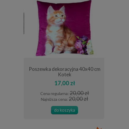
5 cm szara
Poszewka dekoracyjna 40x40 cm
Obrus z 
Kotek
17,00 zł
0 zł
20,00 zł
Cena regularna:
Cena
 zł
20,00 zł
Najniższa cena:
Najn
do koszyka