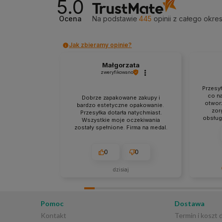
5.0
Ocena
Na podstawie
445
opinii
z całego okre
Jak zbieramy opinie?
Małgorzata
zweryfikowano
Przesy
co na
Dobrze zapakowane zakupy i
otworz
bardzo estetyczne opakowanie.
zor
Przesyłka dotarła natychmiast.
obsług
Wszystkie moje oczekiwania
punkt
zostały spełnione. Firma na medal.
zgodna
0
0
dzisiaj
Bardzo d
szczegół
Cieszymy
Pomoc
Dostawa
staranne
Kontakt
Termin i koszt
sprawna