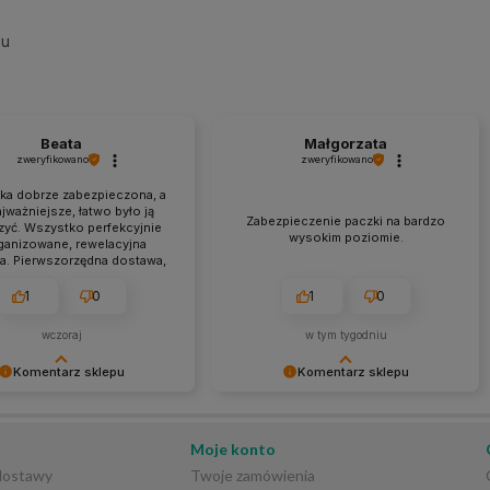
su
Beata
Małgorzata
zweryfikowano
zweryfikowano
łka dobrze zabezpieczona, a
jważniejsze, łatwo było ją
Zabezpieczenie paczki na bardzo
yć. Wszystko perfekcyjnie
wysokim poziomie.
ganizowane, rewelacyjna
a. Pierwszorzędna dostawa,
ualna, a przede wszystkim
 z informacjami na stronie.
1
0
1
0
wczoraj
w tym tygodniu
Komentarz sklepu
Komentarz sklepu
ziękujemy za tak
Bardzo dziękujemy za pozytywną
ową i pozytywną opinię! 😊
opinię! 😊 Cieszymy się, że sposób
 się, że docenione zostały
zabezpieczenia przesyłki został tak
Moje konto
 przygotowanie przesyłki,
wysoko oceniony. Dokładamy
 dostawy
Twoje zamówienia
 obsługa oraz terminowa
wszelkich starań, aby każde