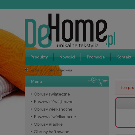
Produkty
Nowości
Promocje
Kontakt
»
Strona główna
Jesteś w:
Menu
Ten pro
Obrusy świąteczne
Poszewki świąteczne
Obrusy wielkanocne
Poszewki wielkanocne
Obrusy gładkie
Obrusy haftowane