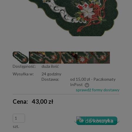
Dostępność:
duża ilość
Wysyłka w:
24 godziny
Dostawa:
od 15,00 zł
- Paczkomaty
InPost
sprawdź formy dostawy
Cena nie zawiera ewentualnych kosztów płatności
Cena:
43,00 zł
szt.