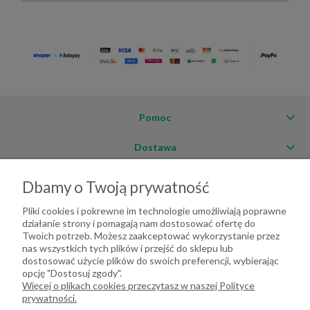
Pomoc
Dostawa
Moje konto
Dbamy o Twoją prywatność
O firmie
Pliki cookies i pokrewne im technologie umożliwiają poprawne
działanie strony i pomagają nam dostosować ofertę do
Twoich potrzeb. Możesz zaakceptować wykorzystanie przez
nas wszystkich tych plików i przejść do sklepu lub
dostosować użycie plików do swoich preferencji, wybierając
opcję "Dostosuj zgody".
Więcej o plikach cookies przeczytasz w naszej Polityce
prywatności.