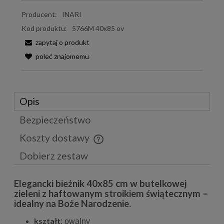
Producent:
INARI
Kod produktu:
5766M 40x85 ov
zapytaj o produkt
poleć znajomemu
Opis
Bezpieczeństwo
Koszty dostawy
Cena nie zawiera ewentualnych kosztów płatności
Dobierz zestaw
Elegancki bieżnik 40x85 cm w butelkowej
zieleni z haftowanym stroikiem świątecznym –
idealny na Boże Narodzenie.
kształt
: owalny