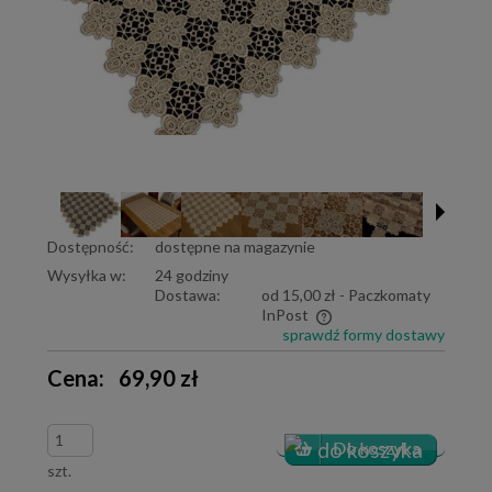
Dostępność:
dostępne na magazynie
Wysyłka w:
24 godziny
Dostawa:
od 15,00 zł
- Paczkomaty
InPost
sprawdź formy dostawy
Cena nie zawiera ewentualnych kosztów płatności
Cena:
69,90 zł
szt.