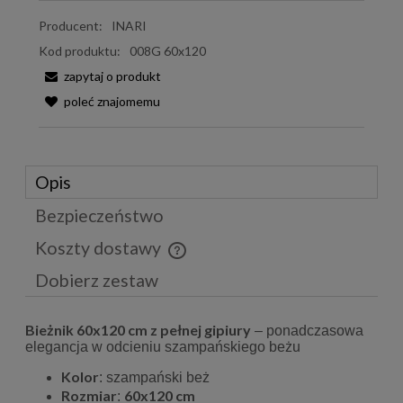
Producent:
INARI
Kod produktu:
008G 60x120
zapytaj o produkt
poleć znajomemu
Opis
Bezpieczeństwo
Koszty dostawy
Cena nie zawiera ewentualnych kosztów płatności
Dobierz zestaw
Bieżnik 60x120 cm z pełnej gipiury
– ponadczasowa
elegancja w odcieniu szampańskiego beżu
Kolor
: szampański beż
Rozmiar
60x120 cm
: