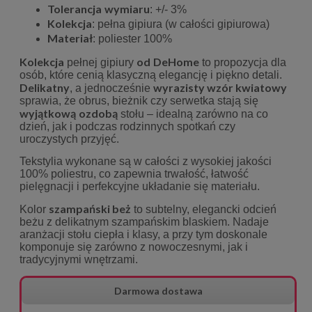
Tolerancja
wymiaru
: +/- 3%
Kolekcja
: pełna gipiura (w całości gipiurowa)
Materiał
: poliester 100%
Kolekcja
od
DeHome
pełnej gipiury
to propozycja dla
osób, które cenią klasyczną elegancję i piękno detali.
Delikatny
wyrazisty wzór kwiatowy
, a jednocześnie
sprawia, że obrus, bieżnik czy serwetka stają się
wyjątkową
ozdobą
stołu – idealną zarówno na co
dzień, jak i podczas rodzinnych spotkań czy
uroczystych przyjęć.
Tekstylia wykonane są w całości z wysokiej jakości
100% poliestru, co zapewnia trwałość, łatwość
pielęgnacji i perfekcyjne układanie się materiału.
szampański beż
Kolor
to subtelny, elegancki odcień
beżu z delikatnym szampańskim blaskiem. Nadaje
aranżacji stołu ciepła i klasy, a przy tym doskonale
komponuje się zarówno z nowoczesnymi, jak i
tradycyjnymi wnętrzami.
Darmowa dostawa