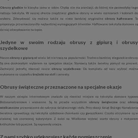
Obrusy gładkie
to klasyka sama w sobie. Chyba nie ma aranżacji, do której nie pasowałyby teg
rodzaju tekstylia. W naszej ofercie znajdziesz gładkie obrusy w wielu rozmiarach i kolorach do
wyboru. Zdecydować się możesz także na nieco bardziej oryginalne
obrusy haftowane
. T
propozycja przeznaczona dla najbardziej wymagających klientów. Haftowane tekstylia domowe są
dzisiaj zdecydowanie na topie.
Jedyne w swoim rodzaju obrusy z gipiurą i obrusy
szydełkowe
Nasze
obrusy z gipiurą
od wielu lat nie tracą na popularności. Trudno o bardziej eleganckie obrusy
Są one doskonałym wyborem na specjalne okazje. Stanowią także świetny pomysł na prezent.
Zachwycić potrafią również nasze
obrusy szydełkowe
. Do kompletu od razu wybrać możn
wykonane na szydełku
bieżniki na stół
i serwety.
Obrusy świąteczne przeznaczone na specjalne okazje
W naszym sklepie internetowym znalazło się również miejsce na tekstylia domowe typowo
Bożonarodzeniowe i wiosenne. Są to przede wszystkim
obrusy świąteczne
oraz
obrus
wielkanocne
przeznaczone do nakrycia świątecznego stołu. Przy okazji świąt Bożego Narodzenia
świetnie sprawdzają się tekstylia ozdobione choinkami czy gwiazdkami. Często utrzymane są w
zielonej lub czerwonej kolorystyce. Z kolei na Wielkanoc wybrać warto obrusy z motywem
króliczków lub jajeczek. Są naprawdę urocze.
Z nami szybko udekorujesz każde pomieszczenie