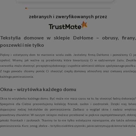
zebranych i zweryfikowanych przez
Tekstylia domowe w sklepie DeHome – obrusy, firany,
poszewki i nie tylko
Piękny i estetyczny dom to marzenie wielu osób. Jesteśmy firmą DeHome i pomożemy Ci je
spełnić. Wiemy, jak ważne są przedmioty, które towarzyszą Ci w codziennym życiu. Zwykła
serwetka może stworzyć przepiękną dekorację i zupełnie odmienić oblicze spożywanego posiłku.
Z tego powodu chcemy pomóc Ci stworzyć ciepłą domową atmosferę oraz ciekawą aranżację
każdego pomieszczenia.
Okna – wizytówka każdego domu
Okna to wizytówka każdego domu. Być może nie masz czasu na to, by stworzyć ładną dekorację?
Specjalnie dla Ciebie prezentujemy kolekcję firanek, zasłon i zazdrostek. Dzięki niej łatwo
dopasujesz rodzaj tekstyliów do pomieszczenia. Zadbasz o wygląd okna i nadasz wnętrzu
prawdziwy charakter. W naszym sklepie możesz przebierać w pięknie zaprojektowanych, dobrej
jakości firankach i zasłonach. Tkaniny te to nie tylko estetyczne rozwiązanie, ale także ochrona
pomieszczenia. Kurz, smog, słońce – to tylko niektóre czynniki, jakie zatrzymują okienne tekstylia.