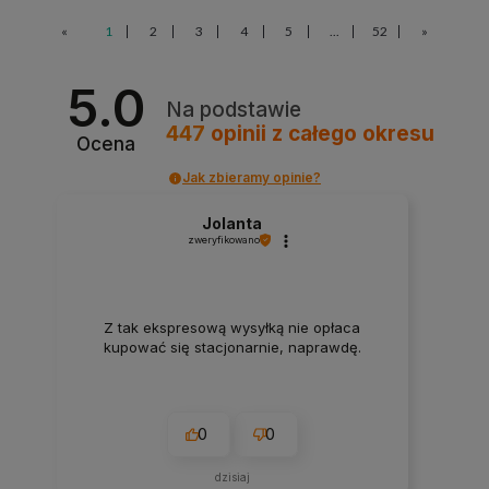
«
1
2
3
4
5
...
52
»
5.0
Na podstawie
447
opinii
z całego okresu
Ocena
Jak zbieramy opinie?
Jolanta
zweryfikowano
Z tak ekspresową wysyłką nie opłaca
kupować się stacjonarnie, naprawdę.
0
0
dzisiaj