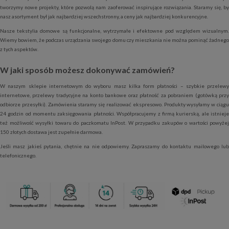
tworzymy nowe projekty, które pozwolą nam zaoferować inspirujące rozwiązania. Staramy się, by
nasz asortyment był jak najbardziej wszechstronny, a ceny jak najbardziej konkurencyjne.
Nasze tekstylia domowe są funkcjonalne, wytrzymałe i efektowne pod względem wizualnym.
Wiemy bowiem, że podczas urządzania swojego domu czy mieszkania nie można pominąć żadnego
z tych aspektów.
W jaki sposób możesz dokonywać zamówień?
W naszym sklepie internetowym do wyboru masz kilka form płatności – szybkie przelewy
internetowe, przelewy tradycyjne na konto bankowe oraz płatność za pobraniem (gotówką przy
odbiorze przesyłki). Zamówienia staramy się realizować ekspresowo. Produkty wysyłamy w ciągu
24 godzin od momentu zaksięgowania płatności. Współpracujemy z firmą kurierską, ale istnieje
też możliwość wysyłki towaru do paczkomatu InPost. W przypadku zakupów o wartości powyżej
150 złotych dostawa jest zupełnie darmowa.
Jeśli masz jakieś pytania, chętnie na nie odpowiemy. Zapraszamy do kontaktu mailowego lub
telefonicznego.