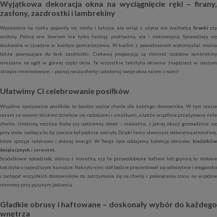
Wyjątkowa dekoracja okna na wyciągnięcie ręki – firany,
zasłony, zazdrostki i lambrekiny
Wprawdzie na rynku pojawiły się rolety i żaluzje, ale wciąż z użycia nie wychodzą
firanki
cz
zasłony. Pełnią one bowiem nie tylko funkcję praktyczną, ale i dekoracyjną. Sprawdzają się
doskonale w zasadzie w każdym pomieszczeniu. W kuchni z powodzeniem wykorzystać można
także powracające do łask zazdrostki. Ciekawą propozycją są również ozdobne lambrekiny
wieszane na ogół w górnej części okna. Te wszystkie tekstylia okienne znajdziesz w naszym
sklepie internetowym – poznaj naszą ofertę i udekoruj swoje okna razem z nami!
Ułatwimy Ci celebrowanie posiłków
Wspólne spożywanie posiłków to bardzo ważna chwila dla każdego domownika. W tym czasie
razem ze swoimi bliskimi dzielicie się radościami i smutkami, a także wspólnie przeżywacie miłe
chwile. Urodziny, rocznica ślubu czy codzienny obiad – nieważne, z jakiej okazji gromadzicie się
przy stole, zadbaj o to, by zawsze był pięknie nakryty. Dzięki temu stworzysz odświętną atmosferę,
która sprzyja relaksowi i dobrej energii. W Twoje ręce oddajemy kolekcję obrusów,
bieżników
świątecznych
i serwetek.
Szydełkowe rękodzieła, obrusy z mereżką, czy te przyozdobione haftem lub gipiurą to stołowe
tekstylia o najwyższym kunszcie. Nakryty nimi stół będzie prezentował się odświętnie i elegancko
i zachęcał wszystkich domowników do zatrzymania się na chwilę i poświęcenia czasu na wspólne
rozmowy przy pysznym jedzeniu.
Gładkie obrusy i haftowane – doskonały wybór do każdego
wnętrza