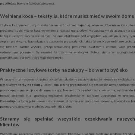
przedłużają bowiem świeżość pieczywa.
Wełniane koce – tekstylia, które musisz mieć w swoim domu
Chyba w każdym domu czy mieszkaniu znaleźć można co najmniej jeden koc. Obecnie na rynku bez
problemu kupić można koce wykonane z różnych materiałów. My zachęcamy do zapoznania się
bliżej z naszymi kocami wełnianymi. Są one efektowne pod względem wizualnym, a przy tym
ciepłe i praktyczne. Sprawdzają się doskonale przez cały rok, także latem.
Koce wełniane
cechuj
się bowiem bardzo wysoką przepuszczalnością powietrza. Skutecznie chronią więc przed
nadmiernym poceniem. Są również bardzo miłe w dotyku. Poleca się je w szczególności
reumatykom i osobom, które mają chore nerki.
Praktyczne i stylowe torby na zakupy – bo warto być eko
W naszym internetowym sklepie z tekstyliami do domu znalazło się także miejsce na ekologiczne,
materiałowe
torby na zakupy
. Dzięki nim można prezentować się doskonale nawet podczas tak
prozaicznej czynności, jak codzienne zakupy. Nasze torby są efektowne wizualnie, wytrzymałe i
bardzo pojemne. Nie sprawiają większych problemów w zakresie utrzymania w czystości.
Prezentujemy torby gobelinowe i szydełkowe, utrzymane w mocno zróżnicowanej kolorystyce. Na
pewno znajdziesz więc model odpowiedni dla siebie.
Staramy się spełniać wszystkie oczekiwania naszych
klientów
Wychodzimy naprzeciw oczekiwaniom naszych klientów. Uważnie śledzimy modowe trendy i