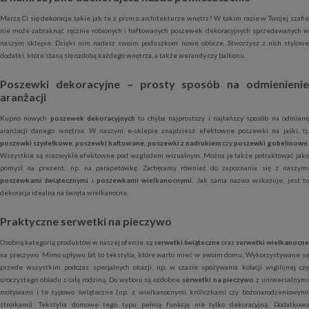
Marzą Ci się dekoracje takie jak te z pism o architekturze wnętrz? W takim razie w Twojej szafie
nie może zabraknąć ręcznie robionych i haftowanych poszewek dekoracyjnych sprzedawanych w
naszym sklepie. Dzięki nim nadasz swoim poduszkom nowe oblicze. Stworzysz z nich stylowe
dodatki, które staną się ozdobą każdego wnętrza, a także werandy czy balkonu.
Poszewki dekoracyjne – prosty sposób na odmienienie
aranżacji
Kupno nowych
poszewek dekoracyjnych
to chyba najprostszy i najtańszy sposób na odmian
aranżacji danego wnętrza. W naszym e-sklepie znajdziesz efektowne poszewki na jaśki, tj.
poszewki szydełkowe
,
poszewki haftowane
,
poszewki z nadrukiem
czy
poszewki gobelinowe
Wszystkie są niezwykle efektowne pod względem wizualnym. Można je także potraktować jako
pomysł na prezent, np. na parapetówkę. Zachęcamy również do zapoznania się z naszymi
poszewkami świątecznymi
i
poszewkami wielkanocnymi
. Jak sama nazwa wskazuje, jest t
dekoracja idealna na święta wielkanocne.
Praktyczne serwetki na pieczywo
Osobną kategorią produktów w naszej ofercie są
serwetki świąteczne
oraz
serwetki wielkanocn
na pieczywo. Mimo upływu lat to tekstylia, które warto mieć w swoim domu. Wykorzystywane są
przede wszystkim podczas specjalnych okazji, np. w czasie spożywania kolacji wigilijnej czy
uroczystego obiadu z całą rodziną. Do wyboru są ozdobne
serwetki na pieczywo
z uniwersalnym
motywami i te typowo świąteczne (np. z wielkanocnymi króliczkami czy bożonarodzeniowymi
stroikami). Tekstylia domowe tego typu pełnią funkcję nie tylko dekoracyjną. Dodatkowo