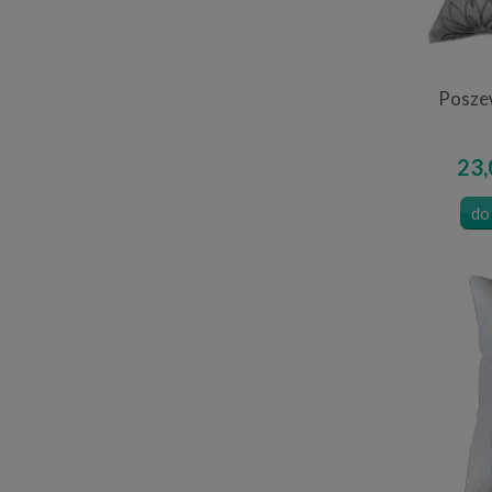
Poszew
23,
do