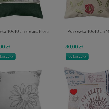
ka 40x40 cm zielona Flora
Poszewka 40x40 cm M
00 zł
30,00 zł
 koszyka
do koszyka