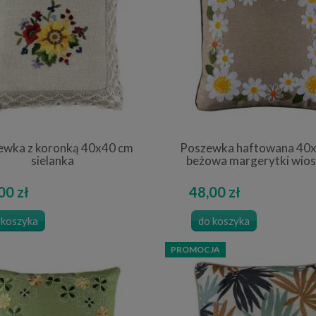
ewka z koronką 40x40 cm
Poszewka haftowana 40
sielanka
beżowa margerytki wio
00 zł
48,00 zł
 koszyka
do koszyka
PROMOCJA