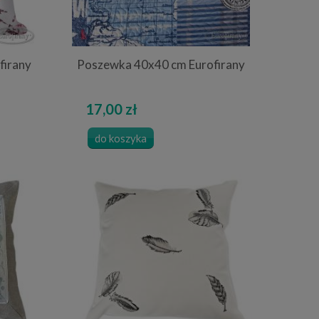
firany
Poszewka 40x40 cm Eurofirany
17,00 zł
do koszyka