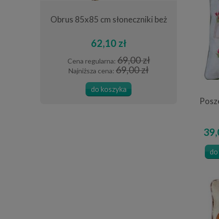
a 40x180 cm
Obrus 85x85 cm słoneczniki beż
Poszewka
ści
62,10 zł
0 zł
69,00 zł
Cena regularna:
Cena
 zł
69,00 zł
Najniższa cena:
Najn
do koszyka
Posz
39,
do