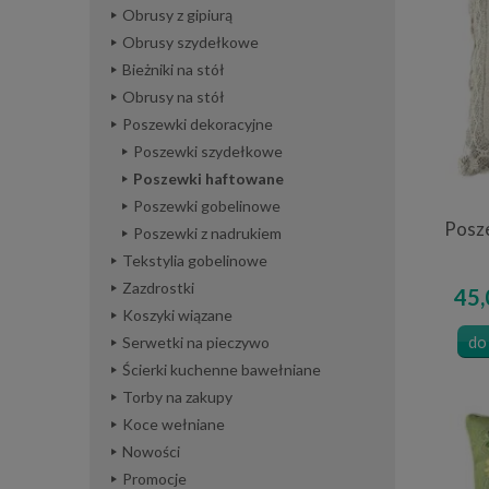
Obrusy z gipiurą
Obrusy szydełkowe
Bieżniki na stół
Obrusy na stół
Poszewki dekoracyjne
Poszewki szydełkowe
Poszewki haftowane
Poszewki gobelinowe
Posz
Poszewki z nadrukiem
Tekstylia gobelinowe
Zazdrostki
45,
Koszyki wiązane
do
Serwetki na pieczywo
Ścierki kuchenne bawełniane
Torby na zakupy
Koce wełniane
Nowości
Promocje