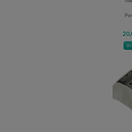
Po
20,
do