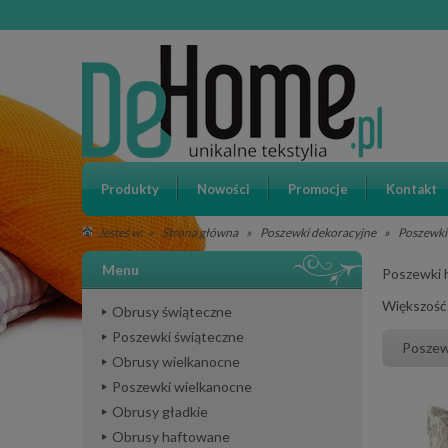
Produkty
Nowości
Promocje
Kontakt
»
Strona główna
»
Poszewki dekoracyjne
»
Poszewki
Jesteś w:
Menu
Poszewki 
Większość
Obrusy świąteczne
Poszewki świąteczne
Poszew
Obrusy wielkanocne
Poszewki wielkanocne
Obrusy gładkie
Obrusy haftowane