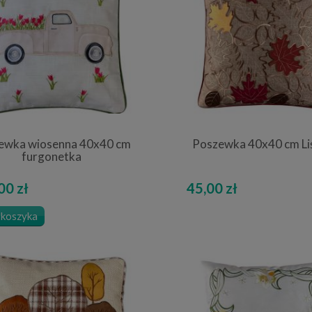
 dekoracyjna 40x40 cm
Obrus 140x220 cm ecru lurex Glo
Kot
17,00 zł
111,75 zł
20,00 zł
149,00 zł
 regularna:
Cena regularna:
20,00 zł
149,00 zł
iższa cena:
Najniższa cena:
do koszyka
do koszyka
ewka wiosenna 40x40 cm
Poszewka 40x40 cm Liś
furgonetka
00 zł
45,00 zł
 koszyka