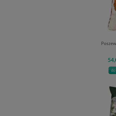
Poszewk
54,
do