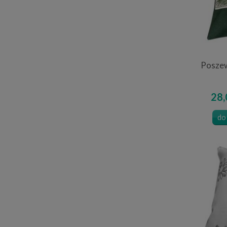
Poszew
28,
do