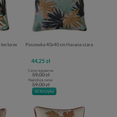
len lurex
Poszewka 40x40 cm Havana szara
44,25 zł
Cena regularna:
59,00 zł
Najniższa cena:
59,00 zł
do koszyka