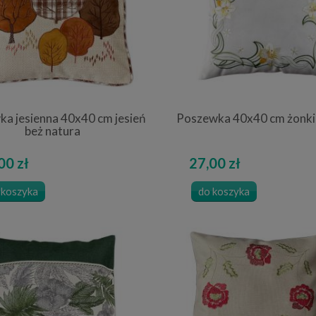
a jesienna 40x40 cm jesień
Poszewka 40x40 cm żonkil
beż natura
00 zł
27,00 zł
 koszyka
do koszyka