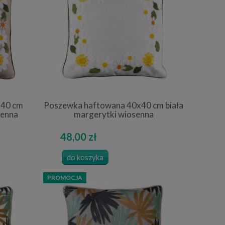
x40 cm
Poszewka haftowana 40x40 cm biała
senna
margerytki wiosenna
48,00 zł
do koszyka
PROMOCJA