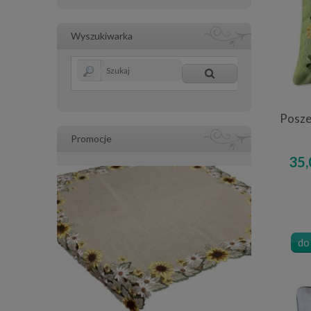
Wyszukiwarka
Posze
Promocje
35,
do