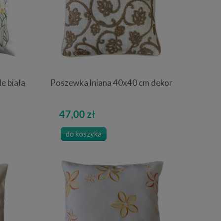
e biała
Poszewka lniana 40x40 cm dekor
47,00 zł
do koszyka