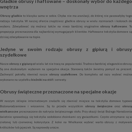
Gładkie obrusy i haftowane – doskonały wybór do każdego
wnętrza
Obrusy gładkie
to klasyka sama w sobie. Chyba nie ma aranżacji, do której nie pasowałyby teg
rodzaju tekstylia. W naszej ofercie znajdziesz gładkie obrusy w wielu rozmiarach i kolorach do
wyboru. Zdecydować się możesz także na nieco bardziej oryginalne
obrusy haftowane
. T
propozycja przeznaczona dla najbardziej wymagających klientów. Haftowane tekstylia domowe są
dzisiaj zdecydowanie na topie.
Jedyne w swoim rodzaju obrusy z gipiurą i obrusy
szydełkowe
Nasze
obrusy z gipiurą
od wielu lat nie tracą na popularności. Trudno o bardziej eleganckie obrusy
Są one doskonałym wyborem na specjalne okazje. Stanowią także świetny pomysł na prezent.
Zachwycić potrafią również nasze
obrusy szydełkowe
. Do kompletu od razu wybrać możn
wykonane na szydełku
bieżniki na stół
i serwety.
Obrusy świąteczne przeznaczone na specjalne okazje
W naszym sklepie internetowym znalazło się również miejsce na tekstylia domowe typowo
Bożonarodzeniowe i wiosenne. Są to przede wszystkim
obrusy świąteczne
oraz
obrus
wielkanocne
przeznaczone do nakrycia świątecznego stołu. Przy okazji świąt Bożego Narodzenia
świetnie sprawdzają się tekstylia ozdobione choinkami czy gwiazdkami. Często utrzymane są w
zielonej lub czerwonej kolorystyce. Z kolei na Wielkanoc wybrać warto obrusy z motywem
króliczków lub jajeczek. Są naprawdę urocze.