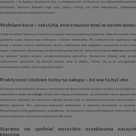
motywami i te typowo świąteczne (np. z wielkanocnymi króliczkami czy bożonarodzeniowymi
stroikami). Tekstylia domowe tego typu pełnią funkcję nie tylko dekoracyjną. Dodatkowo
przedłużają bowiem świeżość pieczywa.
Wełniane koce – tekstylia, które musisz mieć w swoim domu
Chyba w każdym domu czy mieszkaniu znaleźć można co najmniej jeden koc. Obecnie na rynku bez
problemu kupić można koce wykonane z różnych materiałów. My zachęcamy do zapoznania się
bliżej z naszymi kocami wełnianymi. Są one efektowne pod względem wizualnym, a przy tym
ciepłe i praktyczne. Sprawdzają się doskonale przez cały rok, także latem.
Koce wełniane
cechuj
się bowiem bardzo wysoką przepuszczalnością powietrza. Skutecznie chronią więc przed
nadmiernym poceniem. Są również bardzo miłe w dotyku. Poleca się je w szczególności
reumatykom i osobom, które mają chore nerki.
Praktyczne i stylowe torby na zakupy – bo warto być eko
W naszym internetowym sklepie z tekstyliami do domu znalazło się także miejsce na ekologiczne,
materiałowe
torby na zakupy
. Dzięki nim można prezentować się doskonale nawet podczas tak
prozaicznej czynności, jak codzienne zakupy. Nasze torby są efektowne wizualnie, wytrzymałe i
bardzo pojemne. Nie sprawiają większych problemów w zakresie utrzymania w czystości.
Prezentujemy torby gobelinowe i szydełkowe, utrzymane w mocno zróżnicowanej kolorystyce. Na
pewno znajdziesz więc model odpowiedni dla siebie.
Staramy się spełniać wszystkie oczekiwania naszych
klientów