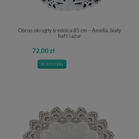
Obrus okrągły średnica 85 cm – Amelia, biały
haft i ażur
72,00 zł
do koszyka