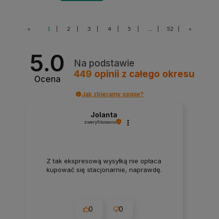
«
1
2
3
4
5
...
52
»
5.0
Na podstawie
449
opinii
z całego okresu
Ocena
Jak zbieramy opinie?
Jolanta
zweryfikowano
Z tak ekspresową wysyłką nie opłaca
kupować się stacjonarnie, naprawdę.
0
0