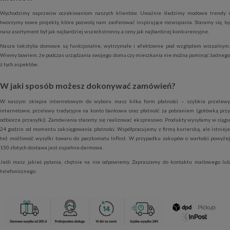
Wychodzimy naprzeciw oczekiwaniom naszych klientów. Uważnie śledzimy modowe trendy i
tworzymy nowe projekty, które pozwolą nam zaoferować inspirujące rozwiązania. Staramy się, by
nasz asortyment był jak najbardziej wszechstronny, a ceny jak najbardziej konkurencyjne.
Nasze tekstylia domowe są funkcjonalne, wytrzymałe i efektowne pod względem wizualnym.
Wiemy bowiem, że podczas urządzania swojego domu czy mieszkania nie można pominąć żadnego
z tych aspektów.
W jaki sposób możesz dokonywać zamówień?
W naszym sklepie internetowym do wyboru masz kilka form płatności – szybkie przelewy
internetowe, przelewy tradycyjne na konto bankowe oraz płatność za pobraniem (gotówką przy
odbiorze przesyłki). Zamówienia staramy się realizować ekspresowo. Produkty wysyłamy w ciągu
24 godzin od momentu zaksięgowania płatności. Współpracujemy z firmą kurierską, ale istnieje
też możliwość wysyłki towaru do paczkomatu InPost. W przypadku zakupów o wartości powyżej
150 złotych dostawa jest zupełnie darmowa.
Jeśli masz jakieś pytania, chętnie na nie odpowiemy. Zapraszamy do kontaktu mailowego lub
telefonicznego.