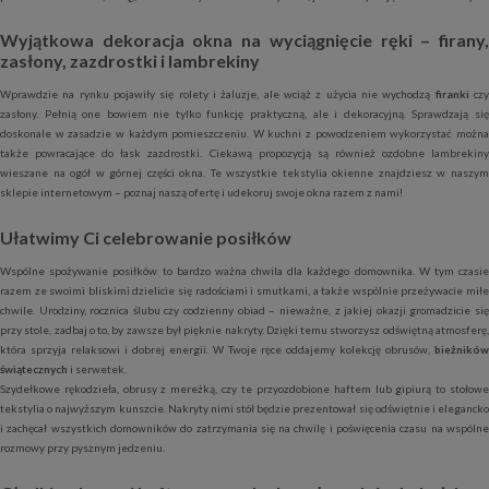
Wyjątkowa dekoracja okna na wyciągnięcie ręki – firany,
zasłony, zazdrostki i lambrekiny
Wprawdzie na rynku pojawiły się rolety i żaluzje, ale wciąż z użycia nie wychodzą
firanki
cz
zasłony. Pełnią one bowiem nie tylko funkcję praktyczną, ale i dekoracyjną. Sprawdzają się
doskonale w zasadzie w każdym pomieszczeniu. W kuchni z powodzeniem wykorzystać można
także powracające do łask zazdrostki. Ciekawą propozycją są również ozdobne lambrekiny
wieszane na ogół w górnej części okna. Te wszystkie tekstylia okienne znajdziesz w naszym
sklepie internetowym – poznaj naszą ofertę i udekoruj swoje okna razem z nami!
Ułatwimy Ci celebrowanie posiłków
Wspólne spożywanie posiłków to bardzo ważna chwila dla każdego domownika. W tym czasie
razem ze swoimi bliskimi dzielicie się radościami i smutkami, a także wspólnie przeżywacie miłe
chwile. Urodziny, rocznica ślubu czy codzienny obiad – nieważne, z jakiej okazji gromadzicie się
przy stole, zadbaj o to, by zawsze był pięknie nakryty. Dzięki temu stworzysz odświętną atmosferę,
która sprzyja relaksowi i dobrej energii. W Twoje ręce oddajemy kolekcję obrusów,
bieżników
świątecznych
i serwetek.
Szydełkowe rękodzieła, obrusy z mereżką, czy te przyozdobione haftem lub gipiurą to stołowe
tekstylia o najwyższym kunszcie. Nakryty nimi stół będzie prezentował się odświętnie i elegancko
i zachęcał wszystkich domowników do zatrzymania się na chwilę i poświęcenia czasu na wspólne
rozmowy przy pysznym jedzeniu.