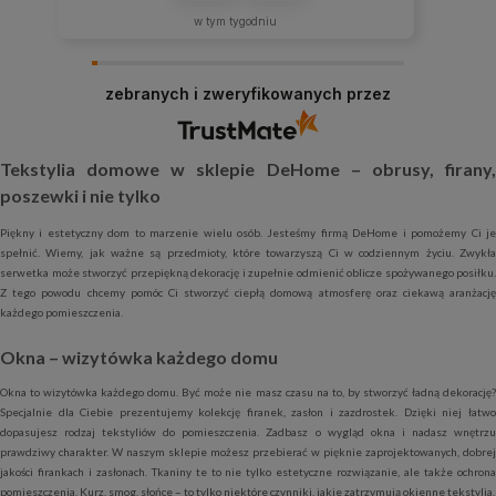
w tym tygodniu
zebranych i zweryfikowanych przez
Tekstylia domowe w sklepie DeHome – obrusy, firany,
poszewki i nie tylko
Piękny i estetyczny dom to marzenie wielu osób. Jesteśmy firmą DeHome i pomożemy Ci je
spełnić. Wiemy, jak ważne są przedmioty, które towarzyszą Ci w codziennym życiu. Zwykła
serwetka może stworzyć przepiękną dekorację i zupełnie odmienić oblicze spożywanego posiłku.
Z tego powodu chcemy pomóc Ci stworzyć ciepłą domową atmosferę oraz ciekawą aranżację
każdego pomieszczenia.
Okna – wizytówka każdego domu
Okna to wizytówka każdego domu. Być może nie masz czasu na to, by stworzyć ładną dekorację?
Specjalnie dla Ciebie prezentujemy kolekcję firanek, zasłon i zazdrostek. Dzięki niej łatwo
dopasujesz rodzaj tekstyliów do pomieszczenia. Zadbasz o wygląd okna i nadasz wnętrzu
prawdziwy charakter. W naszym sklepie możesz przebierać w pięknie zaprojektowanych, dobrej
jakości firankach i zasłonach. Tkaniny te to nie tylko estetyczne rozwiązanie, ale także ochrona
pomieszczenia. Kurz, smog, słońce – to tylko niektóre czynniki, jakie zatrzymują okienne tekstylia.