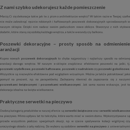
Z nami szybko udekorujesz każde pomieszczenie
Marzą Ci się dekoracje takie jak te z pism o architekturze wnętrz? W takim razie w Twojej szafie
nie może zabraknąć ręcznie robionych i haftowanych poszewek dekoracyjnych sprzedawanych w
naszym sklepie. Dzięki nim nadasz swoim poduszkom nowe oblicze. Stworzysz z nich stylowe
dodatki, które staną się ozdobą każdego wnętrza, a także werandy czy balkonu.
Poszewki dekoracyjne – prosty sposób na odmienienie
aranżacji
Kupno nowych
poszewek dekoracyjnych
to chyba najprostszy i najtańszy sposób na odmian
aranżacji danego wnętrza. W naszym e-sklepie znajdziesz efektowne poszewki na jaśki, tj.
poszewki szydełkowe
,
poszewki haftowane
,
poszewki z nadrukiem
czy
poszewki gobelinowe
Wszystkie są niezwykle efektowne pod względem wizualnym. Można je także potraktować jako
pomysł na prezent, np. na parapetówkę. Zachęcamy również do zapoznania się z naszymi
poszewkami świątecznymi
i
poszewkami wielkanocnymi
. Jak sama nazwa wskazuje, jest t
dekoracja idealna na święta wielkanocne.
Praktyczne serwetki na pieczywo
Osobną kategorią produktów w naszej ofercie są
serwetki świąteczne
oraz
serwetki wielkanocn
na pieczywo. Mimo upływu lat to tekstylia, które warto mieć w swoim domu. Wykorzystywane są
przede wszystkim podczas specjalnych okazji, np. w czasie spożywania kolacji wigilijnej czy
uroczystego obiadu z całą rodziną. Do wyboru są ozdobne
serwetki na pieczywo
z uniwersalnym